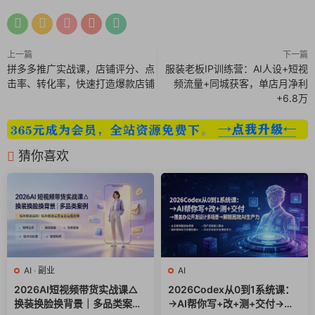
5.智能体&工作流&应用的区别.mp4
6.【实操课】0基础搭建第一个工作流-LOGO自动化设计.mp4
上一篇
下一篇
拼多多推广实战课，店铺评分、点
服装老板IP训练营：AI人设+短视
7.【实操课】批量生成图片-logo设计二.mp4
击率、转化率，快速打造爆款店铺
频流量+同城获客，单店月净利
+6.8万
8.【实操课】创建智能体并发布到扣子空间及豆包.mp4
9.Coze的收费模式.mp4
猜你喜欢
10.全面了解Coze有哪些节点.mp4
11.如何申请阿里云百炼APIKEY.mp4
12.【实操课】搭建会议纪要工作流助手.mp4
13.深度了解大模型节点.mp4
AI
·
副业
AI
2026AI短视频带货实战课△
2026Codex从0到1系统课：
14,如何写好提示词.mp4
换装换脸换背景｜多品类案例
→AI帮你写+改+测+交付→覆