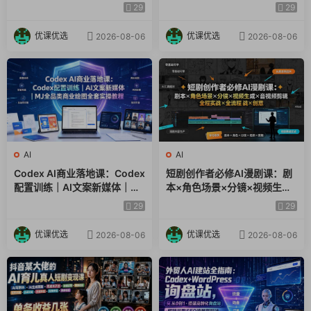
｜矩阵橱窗运营全套实操教学
盖办公开发设计多场景→解锁
29
29
15.【实操课】提取抖音视频文案并改写，存入飞书多维表
高效AI生产力
格.mp4
优课优选
优课优选
2026-08-06
2026-08-06
16.如何在Coze空间将工作流导入导出.mp4
17.深度了解知识库.mp4
18.【实操课】搭建电商A1客服-.mp4
19.【实操课】搭建电商AI客服二.mp4
AI
AI
Codex AI商业落地课：Codex
短剧创作者必修AI漫剧课：剧
20.AI视频生成都有哪些工具.mp4
配置训练｜AI文案新媒体｜MJ
本×角色场景×分镜×视频生成
全品类商业绘图全套实操教程
×音视频剪辑×全流程实战×创
29
29
21.【实操课】一键生成美女跳舞视频.mp4
意短片拆解
优课优选
优课优选
2026-08-06
2026-08-06
22.【实操课】历史人物从小到大视频批量生成一.mp4
23.【实操课】历史人物从小到大视频批量合成加字幕二.mp4
24.初步了解剪映小助手.mp4