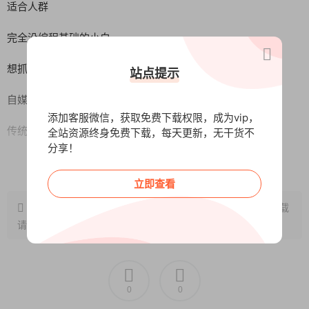
适合人群
完全没编程基础的小白
想抓住AI风口副业賺钱的职场人/学生
站点提示
自媒体主希望打造专属AI助手
添加客服微信，获取免费下载权限，成为vip，
传统行业从业者转型数字领域
全站资源终身免费下载，每天更新，无干货不
分享！
课程内容：
阅读全文
立即查看
1.学习智能体之前了解AI技术发展历程.mp4
原文链接：
http://www.wangxunke.cn/ai/12943.html
，转载
2,为什么学习智能体搭建.mp4
请注明出处~~~
3.智能体搭建的工具有哪些.mp4
4.初识Coze.mp4
0
0