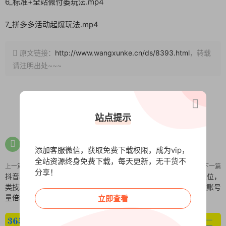
6_标准+全站微付萎玩法.mp4
7_拼多多活动起爆玩法.mp4
原文链接：
http://www.wangxunke.cn/ds/8393.html
，转载
请注明出处~~~
0
0
站点提示
添加客服微信，获取免费下载权限，成为vip，
全站资源终身免费下载，每天更新，无干货不
上一篇
下一篇
分享！
抖音小店精细化运营：高效选品选
小红书变现教程，精准账号定位，
类技巧，抖店引流新玩法，实现销
开启赚钱之旅，打造爆款账号
量倍增
立即查看