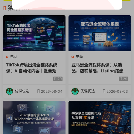
猜你喜欢
电商
电商
TikTok跨境出海全链路系统
亚马逊全流程体系课：从选
课：AI自动化内容｜批量矩阵
品、店铺基础、Listing搭建、
起号｜蓝海选品回款全链路出
FBA备货、后台操作到站内广
29
29
海实操课程
告全覆盖教学
优课优选
优课优选
2026-08-04
2026-08-03