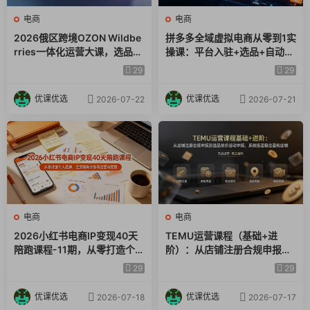
电商
电商
2026俄区跨境OZON Wildbe
拼多多全域虚拟电商从零到1实
rries一体化运营大课，选品广
操课：平台入驻+选品+自动上
告仓储售后全覆盖，搭建稳定
架+阿奇索配置+自动发货全流
29
29
俄跨境盈利店铺
程
优课优选
优课优选
2026-07-22
2026-07-21
电商
电商
2026小红书电商IP变现40天
TEMU运营课程（基础+进
陪跑课程-11期，从零打造个人
阶）：从店铺注册合规申报到
品牌，全流程教学账号运营与
选品核价活动申报，系统搭建
29
29
变现
稳定盈利店铺
优课优选
优课优选
2026-07-18
2026-07-17