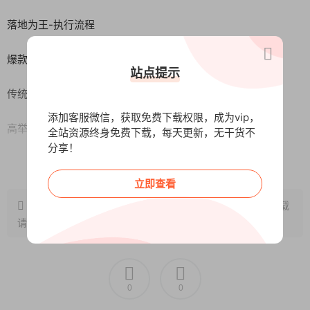
落地为王-执行流程
爆款打造6模型
站点提示
传统增量型
添加客服微信，获取免费下载权限，成为vip，
高举高打型
全站资源终身免费下载，每天更新，无干货不
分享！
规模孵化型
阅读全文
立即查看
品牌营销型
原文链接：
http://www.wangxunke.cn/ds/8633.html
，转载
请注明出处~~~
海量上新型
内容引爆型
0
0
爆款运营3应知