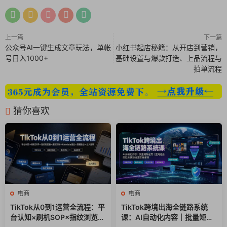
平台资源分配逻辑
上一篇
下一篇
货品的赛马维度
公众号AI一键生成文章玩法，单帐
小红书起店秘籍：从开店到营销，
号日入1000+
基础设置与爆款打造、上品流程与
拍单流程
货品的成长路径
打爆执行6细节
猜你喜欢
新品高效冷启动
评买问管理技巧
成长期的放量技巧
电商
电商
DAY3-爆款的流量实操
TikTok从0到1运营全流程：平
TikTok跨境出海全链路系统
台认知×刷机SOP×指纹浏览器
课：AI自动化内容｜批量矩阵
词人场多技巧提升