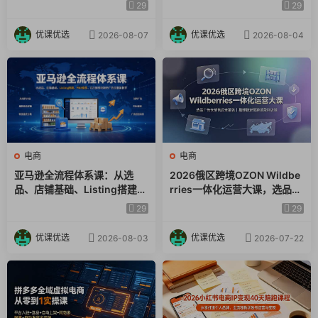
×爆款对标×Kalodata选品×店
起号｜蓝海选品回款全链路出
29
29
铺后台×达人建联
海实操课程
流程化测款方案
优课优选
优课优选
2026-08-07
2026-08-04
关键词打标技巧
多创意优化思路
大人群漏斗测试
电商
电商
数据多维度分析
亚马逊全流程体系课：从选
2026俄区跨境OZON Wildbe
品、店铺基础、Listing搭建、
rries一体化运营大课，选品广
FBA备货、后台操作到站内广
告仓储售后全覆盖，搭建稳定
搜索场景
29
29
告全覆盖教学
俄跨境盈利店铺
优课优选
优课优选
2026-08-03
2026-07-22
付免结合方案
词的拉新节奏
人场放量破局