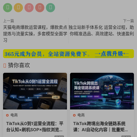
上一篇
下一篇
天猫电商爆款运营课程，爆款卖点
独立站新手体系化 运营全过程，助
提炼与流量实操，多套模型全面学
你精准选品、高效建站、快速盈利
习
猜你喜欢
电商
电商
TikTok从0到1运营全流程：平
TikTok跨境出海全链路系统
台认知×刷机SOP×指纹浏览器
课：AI自动化内容｜批量矩阵
×爆款对标×Kalodata选品×店
起号｜蓝海选品回款全链路出