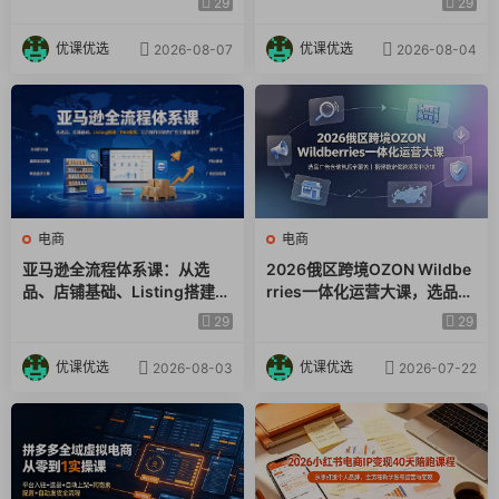
29
29
铺后台×达人建联
海实操课程
优课优选
优课优选
2026-08-07
2026-08-04
电商
电商
亚马逊全流程体系课：从选
2026俄区跨境OZON Wildbe
品、店铺基础、Listing搭建、
rries一体化运营大课，选品广
FBA备货、后台操作到站内广
告仓储售后全覆盖，搭建稳定
29
29
告全覆盖教学
俄跨境盈利店铺
优课优选
优课优选
2026-08-03
2026-07-22