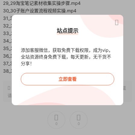
29_29淘宝笔记素材收集实操步骤.mp4
30_30子账户设置流程视频实操.mp4
31_31小红书平台热搜词收集方式之-.mp4
32_32小红书站内截留方式之-.mp4
站点提示
33_33小红书站内同行选品方式之-.mp4
34_344月20下午答疑课录制内容.mp4
35_36养号的“骗局”？.mp4
添加客服微信，获取免费下载权限，成为vip，
36_37如何快速打标签？.mp4
全站资源终身免费下载，每天更新，无干货不
37_38热搜词如何选？.mp4
分享！
38_39话题如何百分百搜索推流？.mp4
立即查看
原文链接：
http://www.wangxunke.cn/ds/8636.html
，转载
请注明出处~~~
0
0