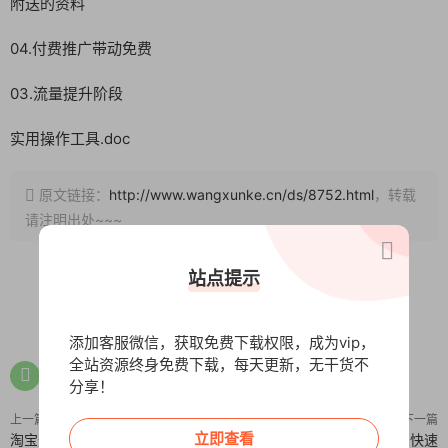
附送的资料
04.付费推广带动免费
03.流量提升阶段
实用操作工具.doc
原文链接：
http://www.wangxunke.cn/ds/8752.html
，转载
请注明出处~~~
站点提示
0
0
添加客服微信，获取免费下载权限，成为vip，
全站资源终身免费下载，每天更新，无干货不
分享！
上一篇
下一篇
立即查看
淘宝无人直播带货全新技术8.0操
小红书流量提升班，帮助学员快速