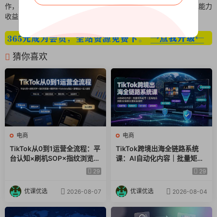
作，不违规，不封号，当天开播见
入局小红书，教你升级变现能力
收益
猜你喜欢
电商
电商
TikTok从0到1运营全流程：平
TikTok跨境出海全链路系统
台认知×刷机SOP×指纹浏览器
课：AI自动化内容｜批量矩阵
×爆款对标×Kalodata选品×店
起号｜蓝海选品回款全链路出
29
29
铺后台×达人建联
海实操课程
优课优选
优课优选
2026-08-07
2026-08-04