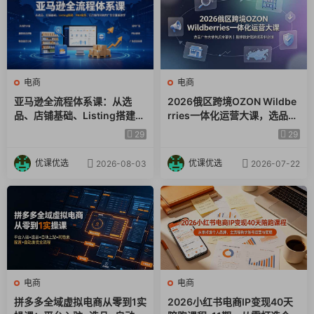
电商
电商
亚马逊全流程体系课：从选
2026俄区跨境OZON Wildbe
品、店铺基础、Listing搭建、
rries一体化运营大课，选品广
FBA备货、后台操作到站内广
告仓储售后全覆盖，搭建稳定
29
29
告全覆盖教学
俄跨境盈利店铺
优课优选
优课优选
2026-08-03
2026-07-22
电商
电商
拼多多全域虚拟电商从零到1实
2026小红书电商IP变现40天