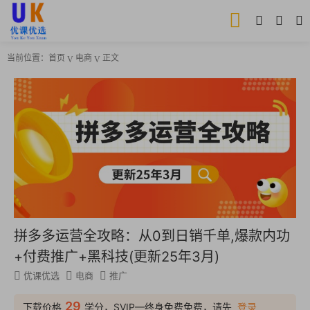
当前位置：
首页
电商
正文
拼多多运营全攻略：从0到日销千单,爆款内功
+付费推广+黑科技(更新25年3月)
优课优选
电商
推广
29
下载价格
学分，SVIP—终身免费免费，请先
登录