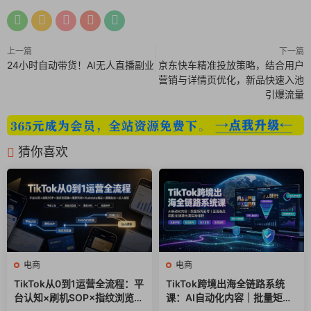
│ 23.【多多进宝】什么是多多进宝.mp4
上一篇
下一篇
│ 24.【多多进宝】多多进宝的核心应用.mp4
24小时自动带货！AI无人直播副业
京东快车精准投放策略，结合用户
营销与详情页优化，新品快速入池
│ 25.【平台活动】限时秒杀的核心指标和玩法.mp4
引爆流量
│ 26.【平台活动】四步玩转领券中心.mp4
│ 27.【平台活动】9.9特卖活动玩法.mp4
猜你喜欢
│ 28.【平台活动】平台全年大促详解.mp4
│ 29.【爆款模型和复制】黑标店铺玩法模型.mp4
│ 30.【爆款模型和复制】高客单商品起爆模型.mp4
电商
电商
│ 31.【爆款模型和复制】低客单商品起爆模型.mp4
TikTok从0到1运营全流程：平
TikTok跨境出海全链路系统
台认知×刷机SOP×指纹浏览器
课：AI自动化内容｜批量矩阵
│ 32.【爆款模型和复制】日销千单的三大要素.mp4