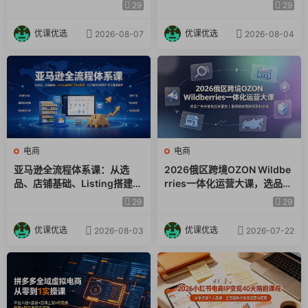
×爆款对标×Kalodata选品×店
起号｜蓝海选品回款全链路出
29
29
铺后台×达人建联
海实操课程
│ 33.【爆款模型和复制】白凤电商独家万能爆款模型.mp4
优课优选
优课优选
2026-08-07
2026-08-04
│ 34.【拼多多黑科技】低成本快速让宝贝销量10万+(稳定无风
险).mp4
│ 35.【拼多多黑科技】拼多多100出评和留评技术.mp4
│ 36.【拼多多黑科技】多渠道干预快速拉爆自然流量.mp4
电商
电商
│ 37.【拼多多黑科技】高权重账号养成手册(可复制).mp4
亚马逊全流程体系课：从选
2026俄区跨境OZON Wildbe
品、店铺基础、Listing搭建、
rries一体化运营大课，选品广
│
FBA备货、后台操作到站内广
告仓储售后全覆盖，搭建稳定
29
29
告全覆盖教学
俄跨境盈利店铺
├─【第3期】秋冬季如何快速起款(2022年8月更新)
优课优选
优课优选
2026-08-03
2026-07-22
│ 1.秋冬季选品规划和布局.mp4
│ 2.秋冬款标品爆款破局模型.mp4