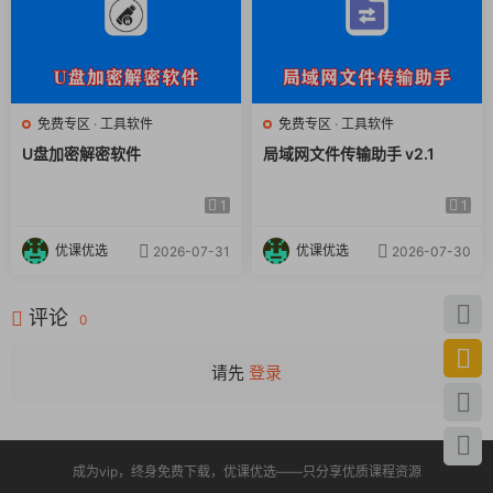
核心用途
：这是一个
专业测试工具
，不是日常文件管理软
件。生成的文件本身没有实际内容价值，就是用来测试
的。
文件类型
：生成的不可压缩文件扩展名通常是
，最
.ncf
大可压缩文件是
，但本质都是数据块。
.zero
免费专区
·
工具软件
免费专区
·
工具软件
版本与系统
：当前为
v5.11 中文便携版
，支持
Windows
U盘加密解密软件
局域网文件传输助手 v2.1
7/10/11
及服务器系统。
使用场景
：除了测试，有时也用来
快速填充磁盘空间
（比
1
1
如测试磁盘满额告警），但请谨慎操作。
优课优选
优课优选
2026-07-31
2026-07-30
评论
0
请先
登录
成为vip，终身免费下载，优课优选——只分享优质课程资源