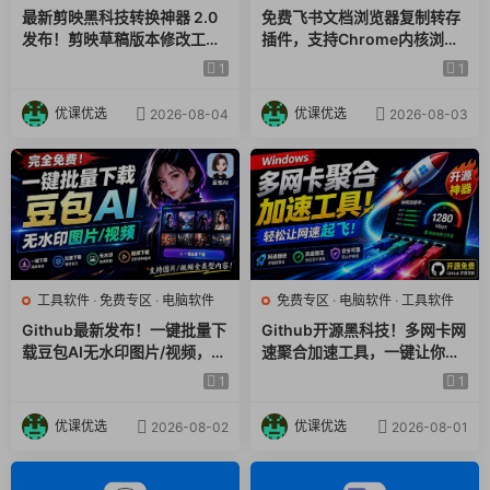
界面极其简单：① 选文件类型（不可压缩/可压
最新剪映黑科技转换神器 2.0
免费飞书文档浏览器复制转存
缩）；② 设大小、数量和保存位置；③ 点“开始”。
发布！剪映草稿版本修改工具
插件，支持Chrome内核浏览
不需要任何专业知识
，小白也能立刻上手。
，一键解决剪映草稿不兼容烦
器，无需登录账号（插件+安
1
1
恼，完全免费
装使用教程）
优课优选
优课优选
【特别适合谁用？】
2026-08-04
2026-08-03
硬件评测者/发烧友
：测试SSD、HDD、U盘等存储设备的
真实性能。
软件开发者/测试工程师
：需要标准测试文件来验证压缩算
法、传输协议或文件处理模块。
IT运维或系统管理员
：想评估备份软件或网络存储设备的
工具软件
·
免费专区
·
电脑软件
免费专区
·
电脑软件
·
工具软件
处理效率。
Github最新发布！一键批量下
Github开源黑科技！多网卡网
对技术好奇的普通用户
：想直观了解“文件压缩”到底是怎么
载豆包AI无水印图片/视频，简
速聚合加速工具，一键让你的
回事，或者想给自己电脑的硬盘做个“压力测试”。
单易用，自动解析提示词，do
电脑网速起飞，这感觉也太爽
1
1
ubao-downloader
了HypoMux
优课优选
优课优选
2026-08-02
2026-08-01
【你需要了解的几个点】