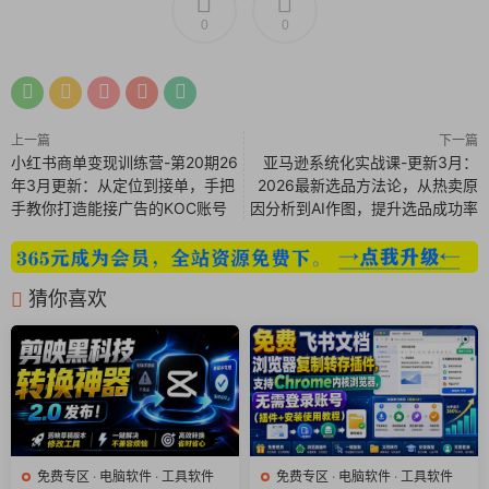
性能还是大文件吞吐量，都能满足。
0
0
文件数量
：可以
一次生成一个，也可以批量生成一
堆
，方便进行压力测试或多任务测试。
保存位置
：可以指定生成到任何文件夹，比如直接放
到你要测试的硬盘分区里。
上一篇
下一篇
小红书商单变现训练营-第20期26
亚马逊系统化实战课-更新3月：
轻量高效，不拖慢电脑
：
年3月更新：从定位到接单，手把
2026最新选品方法论，从热卖原
软件算法优化得很好，
CPU和内存占用极低
。即使你
手教你打造能接广告的KOC账号
因分析到AI作图，提升选品成功率
正在生成一个10GB的大文件，也几乎感觉不到电脑
变卡，完全可以边生成边做其他事。
猜你喜欢
开箱即用，多语言友好
：
这是
绿色便携版
，解压就能运行，不用安装，不会污
染系统。
原生支持
中文界面
，还有英语、德语、日语等多种语
言，对国内外用户都非常友好。
操作傻瓜式，三步搞定
：
免费专区
·
电脑软件
·
工具软件
免费专区
·
电脑软件
·
工具软件