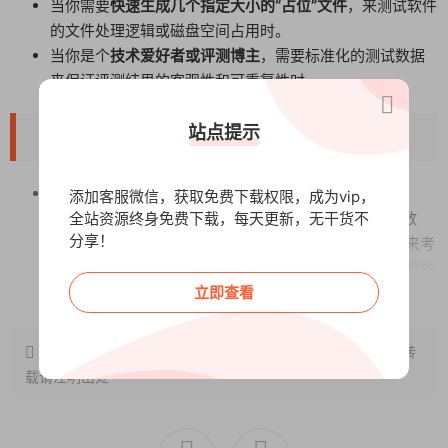
当你需要
快速生成几个指定大小的“占位”文件
，来测试软件
的文件处理逻辑或磁盘空间占用时。
当你是个
技术爱好者或评测博主
，需要标准化的测试数据
来保证评测结果的客观性和可重复性时。
站点提示
【核心功能与亮点】
生成两种“极端”测试文件
：
添加客服微信，获取免费下载权限，成为vip，
不可压缩文件
：用高速随机算法生成一堆“乱码”数
全站资源终身免费下载，每天更新，无干货不
分享！
据。这种文件
用任何压缩软件都压不小
，专门用来考
验压缩软件的极限和硬件（如SSD）处理复杂数据的
阅读全文
立即查看
能力。
最大可压缩文件（零文件）
：生成内容高度重复的文
件。这种文件
能被压缩到极小
，用来测试压缩软件的
原文链接：
http://www.wangxunke.cn/rjzq/14113.html
，转
极限压缩率和处理简单数据的效率。
载请注明出处~~~
参数完全自定义
：
文件大小
：从
10KB到10GB
，随你设置。想测小文件