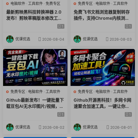
电脑软件
·
工具软件
·
免费专区
免费专区
·
电脑软件
·
工具软件
最新剪映黑科技转换神器 2.0
免费飞书文档浏览器复制转存
发布！剪映草稿版本修改工具
插件，支持Chrome内核浏览
，一键解决剪映草稿不兼容烦
器，无需登录账号（插件+安
1
1
恼，完全免费
装使用教程）
优课优选
优课优选
2026-08-04
2026-08-03
免费专区
·
电脑软件
·
工具软件
免费专区
·
电脑软件
·
工具软件
Github最新发布！一键批量下
Github开源黑科技！多网卡网
载豆包AI无水印图片/视频，简
速聚合加速工具，一键让你的
单易用，自动解析提示词，do
电脑网速起飞，这感觉也太爽
1
1
ubao-downloader
了HypoMux
优课优选
优课优选
2026-08-02
2026-08-01