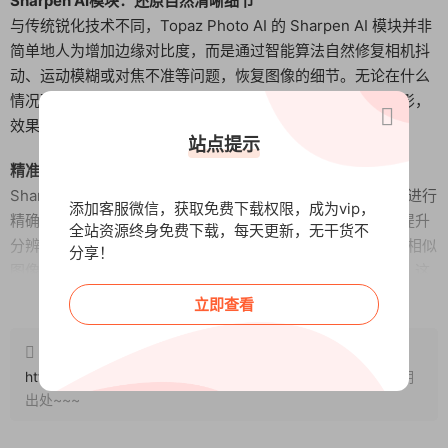
Sharpen AI模块：还原自然清晰细节
与传统锐化技术不同，Topaz Photo AI 的 Sharpen AI 模块并非
简单地人为增加边缘对比度，而是通过智能算法自然修复相机抖
动、运动模糊或对焦不准等问题，恢复图像的细节。无论在什么
情况下，清晰度都能保持自然，避免了常见的边缘光晕或伪影，
效果更加自然，修复质量也更加出色。
站点提示
精准分析，提升图像质量
Sharpen AI 能够针对镜头柔和度和运动模糊引起的图像模糊进行
添加客服微信，获取免费下载权限，成为vip，
精确修复，同时保留皮肤细节等自然纹理。与其他仅仅通过提升
全站资源终身免费下载，每天更新，无干货不
分辨率或放大像素的工具不同，Sharpen AI 通过对数百万张相似
分享！
图像的学习，理解图像的真实细节，并智能填充缺失的像素。这
阅读全文
样的处理方式，最终能帮助用户获得更好的打印效果，展现出过
立即查看
去无法达到的图像质量。
原文链接：
http://www.wangxunke.cn/rjzq/gjrj/11876.html
，转载请注明
出处~~~