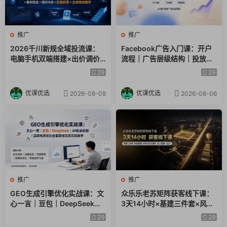
推广
推广
2026千川新规全域投流课：
Facebook广告入门课：开户
电脑手机双端搭建×出价调价×
流程｜广告层级结构｜投放目
素材优化×赔付卡点×起量权重
标数据指标小白全套实操教学
29
29
×全套落地教学
优课优选
优课优选
2026-08-08
2026-08-06
推广
推广
GEO生成引擎优化实战课：文
众乐乐老苏矩阵获客线下课：
心一言｜豆包｜DeepSeek｜
3天14小时×基建三件套×风控
AI收录抓取｜品牌电商优化全
策略×抖音小红书矩阵×无人直
29
29
套落地实操教学
播×GEO