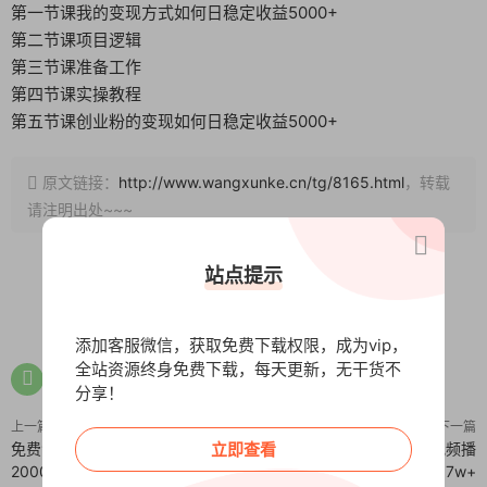
第一节课我的变现方式如何日稳定收益5000+
第二节课项目逻辑
第三节课准备工作
第四节课实操教程
第五节课创业粉的变现如何日稳定收益5000+
原文链接：
http://www.wangxunke.cn/tg/8165.html
，转载
请注明出处~~~
站点提示
0
0
添加客服微信，获取免费下载权限，成为vip，
全站资源终身免费下载，每天更新，无干货不
分享！
上一篇
下一篇
免费流量卡代理一单80+ 一天可达
AI一键生成沙雕动画，一条视频播
立即查看
2000+
放17w+