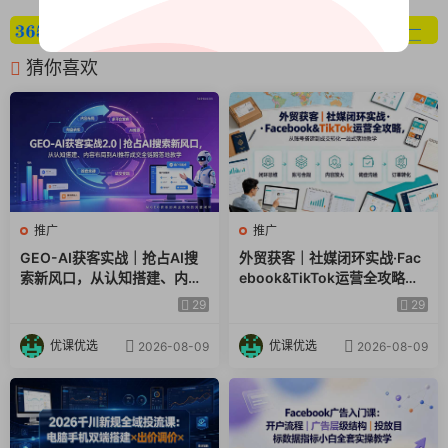
猜你喜欢
推广
推广
GEO-AI获客实战｜抢占AI搜
外贸获客｜社媒闭环实战·Fac
索新风口，从认知搭建、内容
ebook&TikTok运营全攻略，
布局到AI推荐成交全链路落地
从账号搭建到成交转化一站式
29
29
教学
落地教学
优课优选
优课优选
2026-08-09
2026-08-09