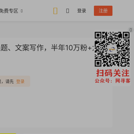
免费专区
登录
注册
题、文案写作，半年10万粉+六位
推广
费，请先
登录