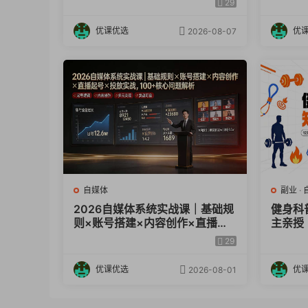
29
零基础
优课优选
优
2026-08-07
自媒体
副业
·
2026自媒体系统实战课｜基础规
健身科
则×账号搭建×内容创作×直播起
主亲授
号×投放实战，100+核心问题解
视频×
29
析
教学
优课优选
优
2026-08-01