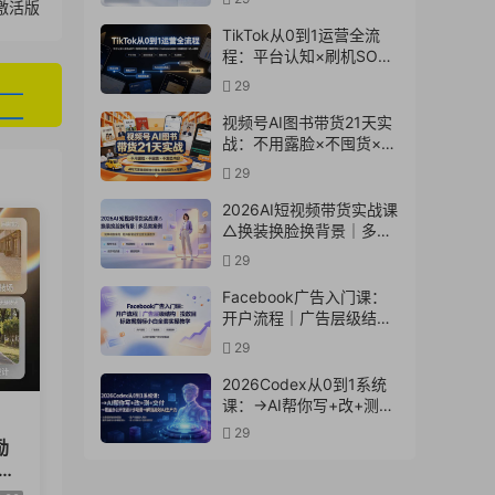
携激活版
实操教学
TikTok从0到1运营全流
程：平台认知×刷机SOP×
指纹浏览器×爆款对标
29
×Kalodata选品×店铺后台
×达人建联
视频号AI图书带货21天实
战：不用露脸×不囤货×不
发愁内容，AI写文案做视
29
频挂小黄车，佣金
50%+爆单
2026AI短视频带货实战课
△换装换脸换背景｜多品
类案例｜矩阵橱窗运营全
29
套实操教学
Facebook广告入门课：
开户流程｜广告层级结构
｜投放目标数据指标小白
29
全套实操教学
2026Codex从0到1系统
课：→AI帮你写+改+测
+交付→覆盖办公开发设
29
励
计多场景→解锁高效AI生
产力
黄
成片