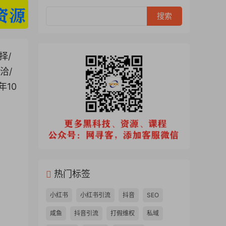
择/
洽/
年10
热门标签
小红书
小红书引流
抖音
SEO
咸鱼
抖音引流
打假维权
私域