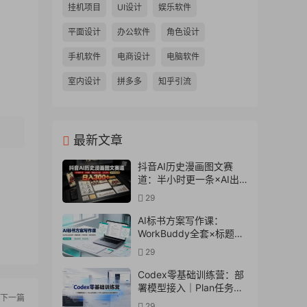
挂机项目
UI设计
娱乐软件
平面设计
办公软件
角色设计
手机软件
电商设计
电脑软件
室内设计
拼多多
知乎引流
最新文章
抖音AI历史漫画图文赛
道：半小时更一条×AI出
图×邪修过伙伴计划×日入
29
300+，零成本快速入局
AI标书方案写作课：
WorkBuddy全套×标题生
成×方案大纲×提示词技巧
29
×废标点检查×豆包流程
图，高效出方案
Codex零基础训练营：部
署模型接入｜Plan任务规
下一篇
划｜Office自动生成全套
29