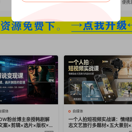
作
软件安装监控及卸载工具 Soft Organizer Pro v10.30 便
自媒体
自媒体
70W粉丝博主亲授韩剧解
一个人拍短视频实战课：情绪
文案×剪辑×选片×版权×B
志文艺旅行多题材×五大景别×
AU配音×封面×独家签约，
金构图×八大运镜，从拍摄到