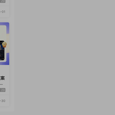
29
-01
文案
素
伙伴
29
-30