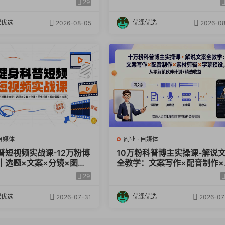
29
到变现
高效创作
课优选
优课优选
2026-08-05
2026-08
自媒体
副业
·
自媒体
普短视频实战课-12万粉博
10万粉科普博主实操课-解说
｜选题×文案×分镜×图生
全教学：文案写作×配音制作×
剪映剪辑×变现，全套落地
材剪辑×字幕预设，从零解锁
29
计划+精选收益
课优选
优课优选
2026-07-31
2026-07