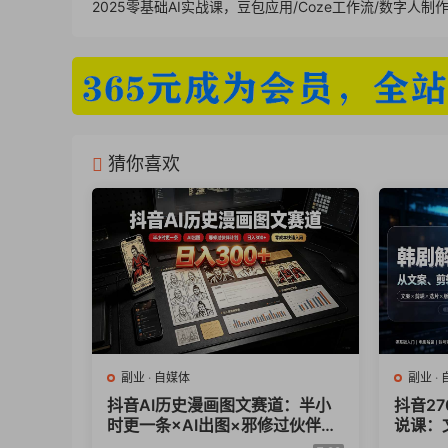
2025零基础AI实战课，豆包应用/Coze工作流/数字人制
猜你喜欢
副业
·
自媒体
副业
·
抖音AI历史漫画图文赛道：半小
抖音2
时更一条×AI出图×邪修过伙伴计
说课：
划×日入300+，零成本快速入局
GM×