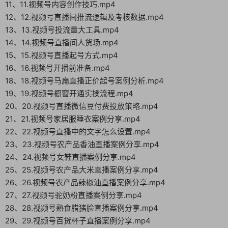
11、11.视频号内容创作技巧.mp4
12、12.视频号直播间推流逻辑及考核数据.mp4
13、13.视频号投流量大工具.mp4
14、14.视频号直播间人货场.mp4
15、15.视频号直播起号方式.mp4
16、16.视频号开播前准备.mp4
18、18.视频号马扁直播正价起号案例分析.mp4
19、19.视频号橱窗开通实操流程.mp4
20、20.视频号直播微信豆付费投放策略.mp4
21、21.视频号家居服睡衣案例分享.mp4
22、22.视频号直播中的文字怎么设置.mp4
23、23.视频号农产品香油直播案例分享.mp4
24、24.视频号女鞋直播案例分享.mp4
25、25.视频号农产品大米直播案例分享.mp4
26、26.视频号农产品辣椒油直播案例分享.mp4
27、27.视频号驼奶粉直播案例分享.mp4
28、28.视频号熟食腊猪脸直播案例分享.mp4
29、29.视频号百货杯子直播案例分享.mp4