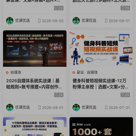
权×BGM×AU配音×封面×独家
别×黄金构图×八大运镜，从拍
29
29
签约，零基础到变现
摄到成片高效创作
优课优选
优课优选
2026-08-05
2026-08-01
自媒体
副业
·
自媒体
2026自媒体系统实战课｜基
健身科普短视频实战课-12万
础规则×账号搭建×内容创作×
粉博主亲授｜选题×文案×分镜
直播起号×投放实战，100+核
×图生视频×剪映剪辑×变现，
29
29
心问题解析
全套落地教学
优课优选
优课优选
2026-08-01
2026-07-31