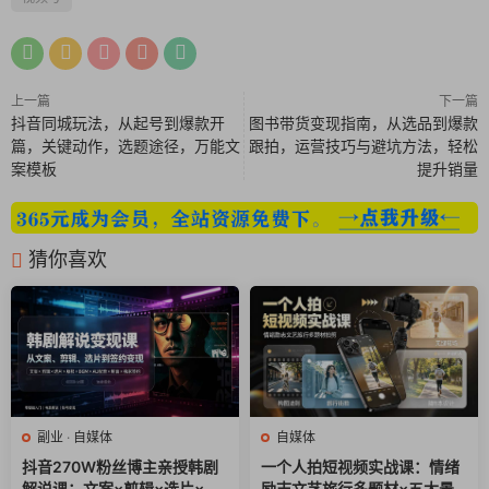
上一篇
下一篇
抖音同城玩法，从起号到爆款开
图书带货变现指南，从选品到爆款
篇，关键动作，选题途径，万能文
跟拍，运营技巧与避坑方法，轻松
案模板
提升销量
猜你喜欢
副业
·
自媒体
自媒体
抖音270W粉丝博主亲授韩剧
一个人拍短视频实战课：情绪
解说课：文案×剪辑×选片×版
励志文艺旅行多题材×五大景