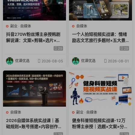
副业
·
自媒体
自媒体
抖音270W粉丝博主亲授韩剧
一个人拍短视频实战课：情绪
解说课：文案×剪辑×选片×版
励志文艺旅行多题材×五大景
权×BGM×AU配音×封面×独家
别×黄金构图×八大运镜，从拍
29
29
签约，零基础到变现
摄到成片高效创作
优课优选
优课优选
2026-08-05
2026-08-01
自媒体
副业
·
自媒体
2026自媒体系统实战课｜基
健身科普短视频实战课-12万
础规则×账号搭建×内容创作×
粉博主亲授｜选题×文案×分镜
直播起号×投放实战，100+核
×图生视频×剪映剪辑×变现，
29
29