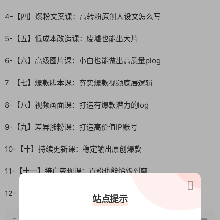
4-【四】爆粉文案课：高转粉原创人设文怎么写
5-【五】低成本改造课：废墟也能出大片
6-【六】高级图片课：小白也能做出高质量plog
7-【七】爆款脚本课：夯实爆款视频底层逻辑
8-【八】视频画面课：打造有爆款潜力的log
9-【九】差异涨粉课：打造高价值IP账号
10-【十】持续更新课：稳定输出原创爆款
11-【十一】接广变现课：百粉也能恰饭到爽
12-【十二】高阶变现课：如何利用自我影响力挣钱?
站点提示