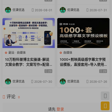
心问题解析
全套落地教学
优课优选
优课优选
2026-08-01
2026-07-31
副业
·
自媒体
自媒体
10万粉科普博主实操课-解说
1000+剪映高级感字幕文字预
文案全教学：文案写作×配音
设模板，直接套用+导入使用
制作×素材剪辑×字幕预设，从
教程
29
29
零解锁伙伴计划+精选收益
优课优选
优课优选
2026-07-30
2026-07-26
评论
0
请先
登录