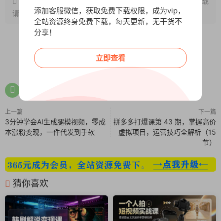
原文链接：
http://www.wangxunke.cn/zmt/9821.html
，转载
添加客服微信，获取免费下载权限，成为vip，
请注明出处~~~
全站资源终身免费下载，每天更新，无干货不
分享！
立即查看
0
0
上一篇
下一篇
3分钟学会AI生成腿模视频，零成
拼多多打爆课第 43 期，掌握高价
本涨粉变现，一件代发到手软
虚拟项目，运营技巧全解析（15
节）
猜你喜欢