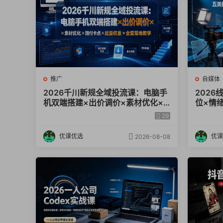
推广
自媒体
2026千川新规全域投流课：电脑手
202
机双端搭建×出价调价×素材优化×
位×情
赔付卡点×起量权重×全套落地教学
×AI
29
路
优课优选
优课
2026-08-08