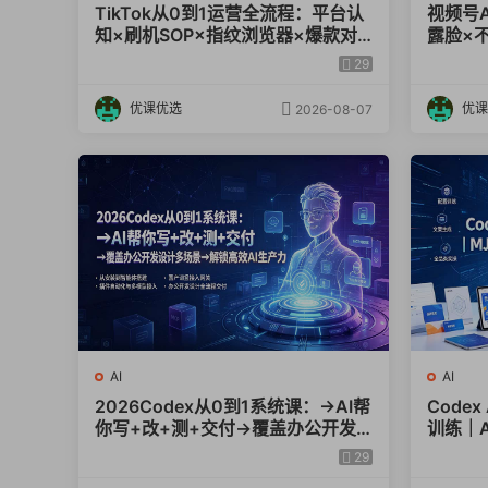
TikTok从0到1运营全流程：平台认
视频号
知×刷机SOP×指纹浏览器×爆款对
露脸×
标×Kalodata选品×店铺后台×达人
案做视
29
建联
优课优选
优课
2026-08-07
AI
AI
2026Codex从0到1系统课：→AI帮
Code
你写+改+测+交付→覆盖办公开发
训练｜
设计多场景→解锁高效AI生产力
业绘图
29