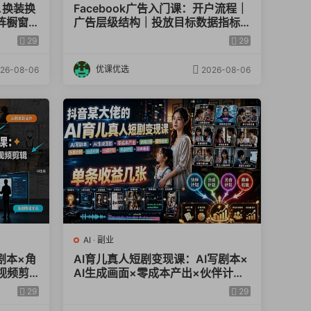
△换装换
Facebook广告入门课：开户流程｜
阵橱窗
广告层级结构｜投放目标数据指标
小白全套实操教学
29
29
优课优选
26-08-06
2026-08-06
AI
·
副业
剧本×角
AI育儿真人短剧变现课：AI写剧本×
视频剪
AI生成画面×零成本产出×伙伴计划
解
×分成计划×光合计划×商单收徒
29
29