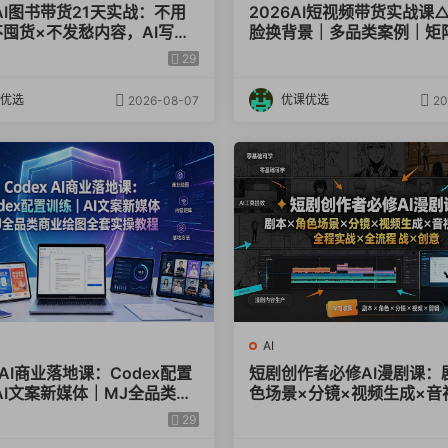
AI图书带货21天实战：不用
2026AI短视频带货实战课
不囤货×不发愁内容，AI写文
脸换背景｜多品类案例｜矩
频挂小黄车，佣金50%+爆单
运营全套实操教学
29
优选
优课优选
2026-08-07
20
AI
x AI商业落地课：Codex配置
短剧创作者必修AI漫剧课：
AI文案新媒体｜MJ全品类商
色场景×分镜×视频生成×音
全套实操教程
辑×全流程实战×创意短片拆
29