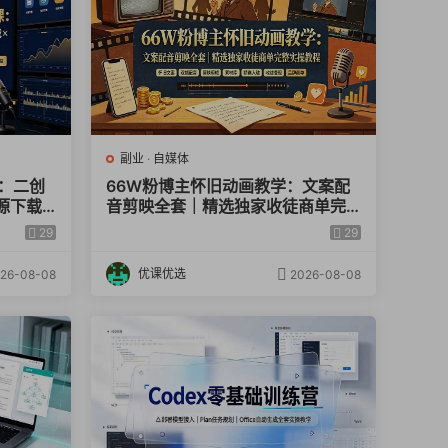
副业
·
自媒体
：二创
66W粉博主怀旧动画教学：文案配
源下载×
音剪映全套｜精选独家收徒商单完
×独家签
整实操教程
29
29
优课优选
26-08-08
2026-08-08