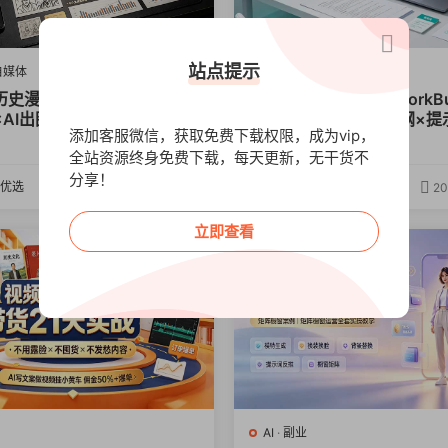
站点提示
自媒体
AI
I历史漫画图文赛道：半小时
AI标书方案写作课：WorkB
×AI出图×邪修过伙伴计划×
套×标题生成×方案大纲×提
添加客服微信，获取免费下载权限，成为vip，
00+，零成本快速入局
巧×废标点检查×豆包流程
29
全站资源终身免费下载，每天更新，无干货不
出方案
分享！
优选
优课优选
2026-08-07
20
立即查看
AI
·
副业