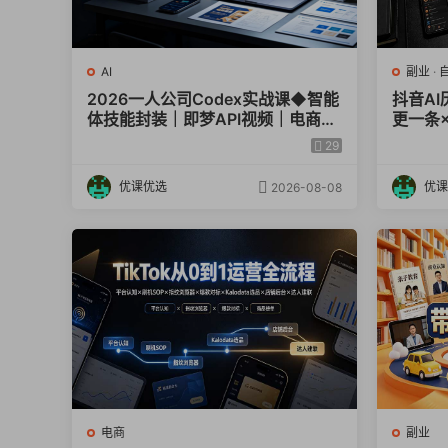
AI
副业
·
2026一人公司Codex实战课◆智能
抖音A
体技能封装｜即梦API视频｜电商视
更一条
觉PPT自动化全套实操教学
日入3
29
优课优选
优课
2026-08-08
电商
副业