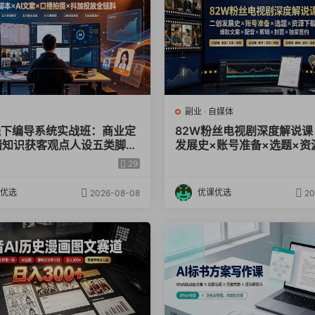
副业
·
自媒体
6线下编导系统实战班：商业定
82W粉丝电视剧深度解说课
绪知识获客观点人设五类脚本
发展史×账号准备×选题×资
文案×口播拍摄×抖加投放全链
爆款文案×配音×剪辑×封面
29
约
优选
优课优选
2026-08-08
20