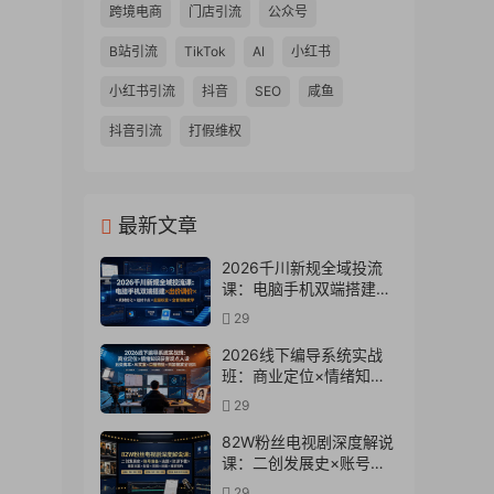
跨境电商
门店引流
公众号
B站引流
TikTok
AI
小红书
小红书引流
抖音
SEO
咸鱼
抖音引流
打假维权
最新文章
2026千川新规全域投流
课：电脑手机双端搭建×
出价调价×素材优化×赔付
29
卡点×起量权重×全套落地
教学
2026线下编导系统实战
班：商业定位×情绪知识
获客观点人设五类脚本
29
×AI文案×口播拍摄×抖加
投放全链路
82W粉丝电视剧深度解说
课：二创发展史×账号准
备×选题×资源下载×爆款
29