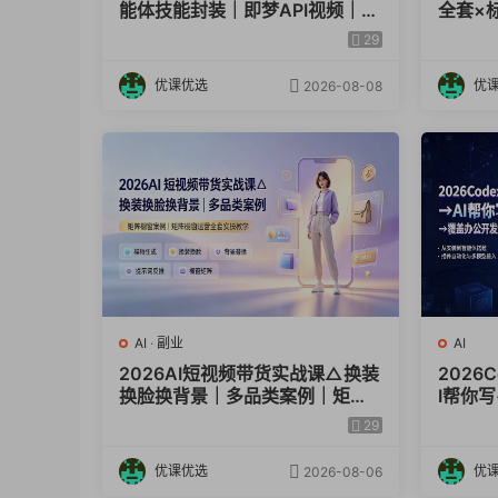
能体技能封装｜即梦API视频｜电
全套×
├── 19_第十七课：进阶：模型效果测试.mp
商视觉PPT自动化全套实操教学
词技巧
29
├── 101_第十九课：ComfyUISDXL线稿控
图，高
├── 87_第五课：ComfyUI插件安装方法.mp
优课优选
优
2026-08-08
├── 40_MJ-Midjourney关键词书写范式.m
├── 44_SD-云端部署课程.mp4
├── 75_SD室内白模出图.mp4
├── 88_第六课：ComfyUISD15文生图工
├── 26_第二十四课：Krita景观出图全流程.
├── 67_SD-Lora训练-数据调试.mp4
├── 12_第十课：线稿控制.mp4
AI
·
副业
AI
├── 100_第十八课：ComfyUISDXL线稿
2026AI短视频带货实战课△换装
2026
├── 85_第三课：ComfyUI云端部署.mp4
换脸换背景｜多品类案例｜矩阵
I帮你
橱窗运营全套实操教学
开发设
├── 104_第二十二课：ComfyUISDXL老
29
产力
├── 54_SD-风格模板的制作.mp4
优课优选
优
2026-08-06
├── 53_SD-SU制作seg语义分割图.mp4