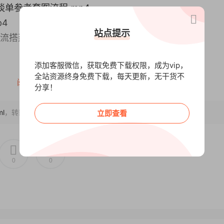
观谈单参考套图流程.mp4
p4
站点提示
作流搭建.mp4
添加客服微信，获取免费下载权限，成为vip，
全站资源终身免费下载，每天更新，无干货不
阅读全文
分享！
ml
，转载请注明出处~~~
立即查看
0
0
制工作流.mp4
还在传，会更新在MJ前面）.mp4