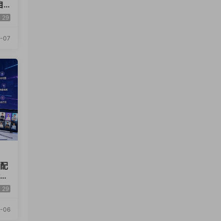
自
29
-07
x配
全品
29
-06