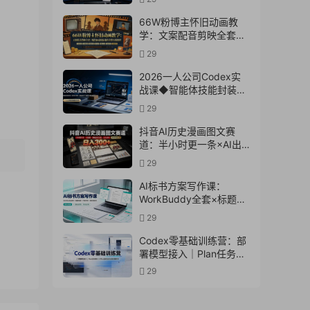
文案×配音×剪辑×封面×
独家签约
66W粉博主怀旧动画教
学：文案配音剪映全套｜
精选独家收徒商单完整实
29
操教程
2026一人公司Codex实
战课◆智能体技能封装｜
即梦API视频｜电商视觉
29
PPT自动化全套实操教学
抖音AI历史漫画图文赛
道：半小时更一条×AI出
图×邪修过伙伴计划×日入
29
300+，零成本快速入局
AI标书方案写作课：
WorkBuddy全套×标题生
成×方案大纲×提示词技巧
29
×废标点检查×豆包流程
图，高效出方案
Codex零基础训练营：部
署模型接入｜Plan任务规
划｜Office自动生成全套
29
实操教学