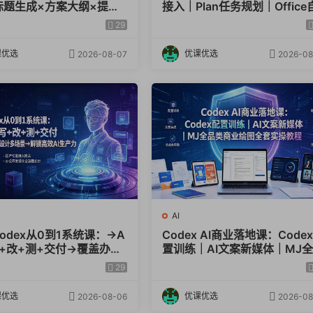
标题生成×方案大纲×提示
接入｜Plan任务规划｜Office
4
×废标点检查×豆包流程
动生成全套实操教学
29
制工作流（Canny）.mp4
效出方案
4
课优选
优课优选
2026-08-07
2026-08
p4
作流搭建.mp4
mp4
AI
控制工作流（Lora改风格）.mp4
Codex从0到1系统课：→A
Codex AI商业落地课：Code
写+改+测+交付→覆盖办公
置训练｜AI文案新媒体｜MJ
计多场景→解锁高效AI生
类商业绘图全套实操教程
房改造高级工作流.mp4
29
课优选
优课优选
2026-08-06
2026-08