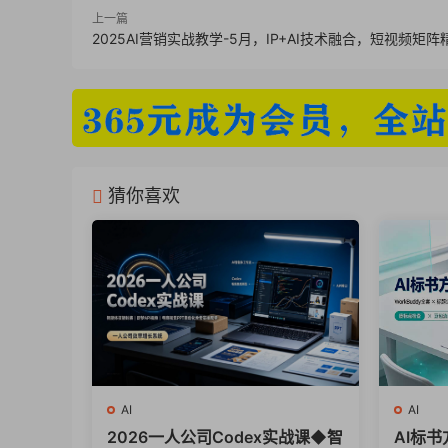
├── 73_SD-XYZ表使用方法详解.mp4
上一篇
2025AI营销实战教学-5月，IP+AI技术融合，短视频矩
├── 107_第二十五课：Comfyui-效果图
├── 102_第二十课：ComfyUISDXL线稿
├── 91_第九课：ComfyUISDXL插件.mp4
├── 21_第十九课：进阶：krita基础界面认知
├── 33_第三十一课：AI全系列实操-平面
猜你喜欢
├── 83_SD-人物换装.mp4
├── 61_SD-全景图出图概念方法.mp4
├── 64_SD-超采样精度放大图片.mp4
├── 18_第十六课：进阶：训练过程详解.mp
├── 41_MJ-Midjourney关键词书写范式.m
├── 5_附加课：Bizyair免费云部署方式.mp
├── 106_第二十四课：Comfyui–IPAdap
├── 84_第二课：ComfyUI安装方式.mp4
AI
AI
├── 24_第二十二课：Krita毛坯出图全流程
2026一人公司Codex实战课◆智
AI标书