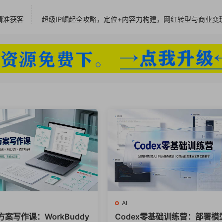
阵精准获客
超级IP崛起全攻略，定位+内容力构建，网红转型与商业变
翻图（提高真实度）.mp4
+深度控制出图.mp4
.mp4
图转效果动画（原理）.mp4
4
p4
4
ter材质转移工作流.mp4
AI
（客厅）.mp4
方案写作课：WorkBuddy
Codex零基础训练营：部署模