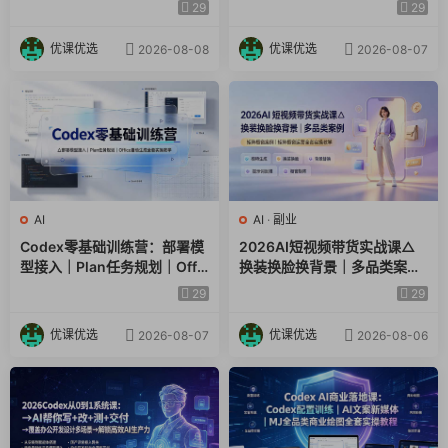
视频｜电商视觉PPT自动化全
提示词技巧×废标点检查×豆包
29
29
套实操教学
流程图，高效出方案
优课优选
优课优选
2026-08-08
2026-08-07
AI
AI
·
副业
Codex零基础训练营：部署模
2026AI短视频带货实战课△
型接入｜Plan任务规划｜Offic
换装换脸换背景｜多品类案例
e自动生成全套实操教学
｜矩阵橱窗运营全套实操教学
29
29
优课优选
优课优选
2026-08-07
2026-08-06