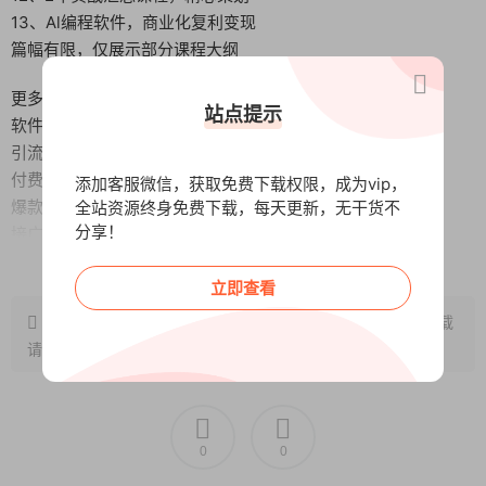
13、Al编程软件，商业化复利变现
篇幅有限，仅展示部分课程大纲
更多课程细节
站点提示
软件写作细节
引流钩子制作
付费软件变现秘籍
添加客服微信，获取免费下载权限，成为vip，
爆款复制
全站资源终身免费下载，每天更新，无干货不
分享！
接广告流程
阅读全文
钩子话术设计
立即查看
全域引流玩法
原文链接：
http://www.wangxunke.cn/ai/10613.html
，转载
请注明出处~~~
0
0