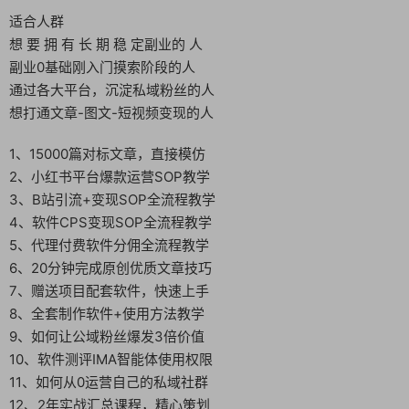
适合人群
想 要 拥 有 长 期 稳 定副业的 人
副业0基础刚入门摸索阶段的人
通过各大平台，沉淀私域粉丝的人
想打通文章-图文-短视频变现的人
1、15000篇对标文章，直接模仿
2、小红书平台爆款运营SOP教学
3、B站引流+变现SOP全流程教学
4、软件CPS变现SOP全流程教学
5、代理付费软件分佣全流程教学
6、20分钟完成原创优质文章技巧
7、赠送项目配套软件，快速上手
8、全套制作软件+使用方法教学
9、如何让公域粉丝爆发3倍价值
10、软件测评IMA智能体使用权限
11、如何从0运营自己的私域社群
12、2年实战汇总课程，精心策划