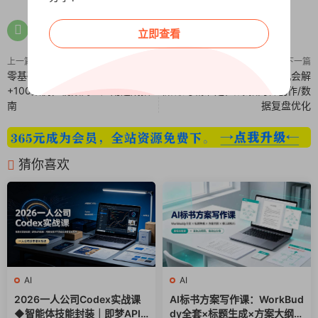
立即查看
上一篇
下一篇
零基础到AI变现高手，全套工具
短视频带货全攻略，行业机会解
+100案例，视频商业应用速成指
析/账号精准定位/爆款内容创作/数
南
据复盘优化
猜你喜欢
AI
AI
2026一人公司Codex实战课
AI标书方案写作课：WorkBud
◆智能体技能封装｜即梦API
dy全套×标题生成×方案大纲×