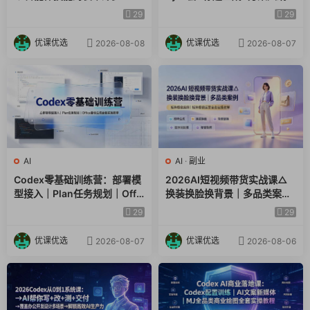
视频｜电商视觉PPT自动化全
提示词技巧×废标点检查×豆包
29
29
套实操教学
流程图，高效出方案
优课优选
优课优选
2026-08-08
2026-08-07
AI
AI
·
副业
Codex零基础训练营：部署模
2026AI短视频带货实战课△
型接入｜Plan任务规划｜Offic
换装换脸换背景｜多品类案例
e自动生成全套实操教学
｜矩阵橱窗运营全套实操教学
29
29
优课优选
优课优选
2026-08-07
2026-08-06