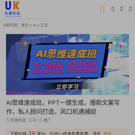
当前位置：
首页
AI
正文
AI思维速成班，PPT一键生成，爆款文案写
作，私人顾问打造，风口机遇捕捉
优课优选
AI
推广
29
下载价格
学分，SVIP—终身免费免费，请先
登录