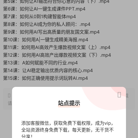
第5课：如何让A1输出符合你心意的内容（下）.mp4
第6课：如何让AI一键生成课件PPT.mp4
第7课：如何从0到1构建智能体mp4
第8课：如何让AI成为你的私人顾问：.mp4
第9课：如何用AI写出高质量的朋友国文案.mp4
第10课：如何用A|一键生成精美海报.mp4
第11课：如何用AI高效产生爆款视频文案（上）.mp4
第12课：如何用AI高效产出爆款视频文案（下）.mp4
第13课：A如何赋能不同的行业.mp4
第14课：让AI稳定输出优质内容的核心.mp4
第15课：如何正确使用提示词玩转Al.mp4
原文链接：
http://www.wangxunke.cn/ai/10691.html
，转载
站点提示
请注明出处~~~
添加客服微信，获取免费下载权限，成为vip，
全站资源终身免费下载，每天更新，无干货不
0
0
分享！