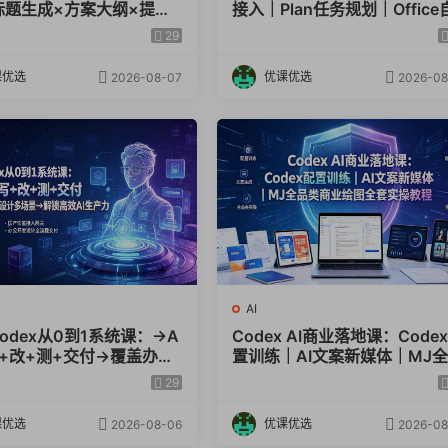
标题生成×方案大纲×提示
接入｜Plan任务规划｜Office
×废标点检查×豆包流程
动生成全套实操教学
29
效出方案
课优选
优课优选
2026-08-07
2026-08
AI
Codex从0到1系统课：→A
Codex AI商业落地课：Code
写+改+测+交付→覆盖办公
置训练｜AI文案新媒体｜MJ
计多场景→解锁高效AI生
类商业绘图全套实操教程
29
课优选
优课优选
2026-08-06
2026-08