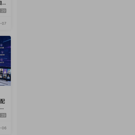
自
29
-07
x配
全品
29
-06