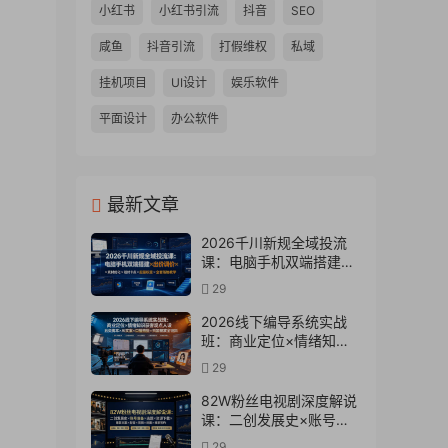
小红书
小红书引流
抖音
SEO
咸鱼
抖音引流
打假维权
私域
挂机项目
UI设计
娱乐软件
平面设计
办公软件
最新文章
2026千川新规全域投流
课：电脑手机双端搭建×
出价调价×素材优化×赔付
29
卡点×起量权重×全套落地
教学
2026线下编导系统实战
班：商业定位×情绪知识
获客观点人设五类脚本
29
×AI文案×口播拍摄×抖加
投放全链路
82W粉丝电视剧深度解说
课：二创发展史×账号准
备×选题×资源下载×爆款
29