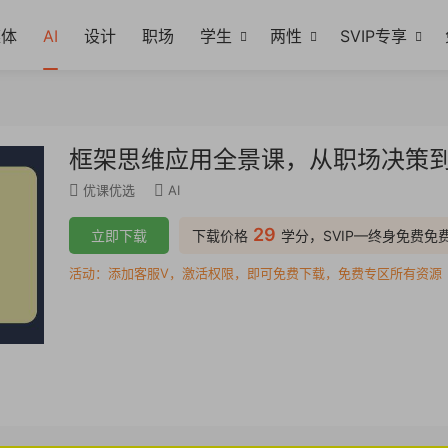
媒体
AI
设计
职场
学生
两性
SVIP专享
框架思维应用全景课，从职场决策到
优课优选
AI
29
立即下载
下载价格
学分，SVIP—终身免费免
活动：添加客服V，激活权限，即可免费下载，免费专区所有资源