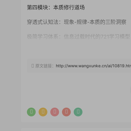
第四模块：本质修行道场
穿透式认知法：现象-规律-本质的三阶洞察
极简学习体系：信息过载时代的721学习模型
知识重构工具：第一性原理的4种应用场景
教学交付设计
原文链接：
http://www.wangxunke.cn/ai/10819.ht
课程采用”框架讲解+模板演练+案例复盘”三
3套可打印的思维导图工具卡
2个真实商业案例解析视频
1份个性化框架应用诊断报告