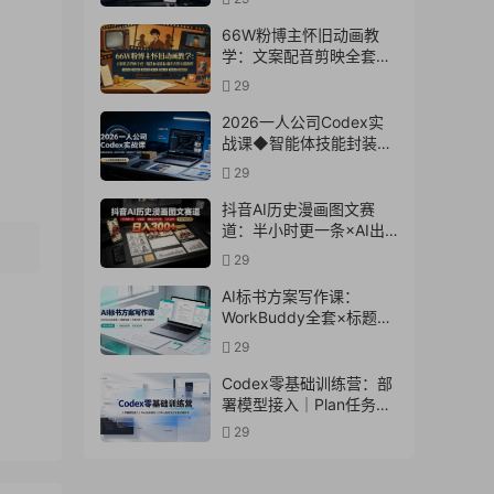
文案×配音×剪辑×封面×
独家签约
66W粉博主怀旧动画教
学：文案配音剪映全套｜
精选独家收徒商单完整实
29
操教程
2026一人公司Codex实
战课◆智能体技能封装｜
即梦API视频｜电商视觉
29
PPT自动化全套实操教学
抖音AI历史漫画图文赛
道：半小时更一条×AI出
图×邪修过伙伴计划×日入
29
300+，零成本快速入局
AI标书方案写作课：
WorkBuddy全套×标题生
成×方案大纲×提示词技巧
29
×废标点检查×豆包流程
图，高效出方案
Codex零基础训练营：部
署模型接入｜Plan任务规
划｜Office自动生成全套
29
实操教学