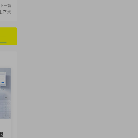
下一篇
生产术
型