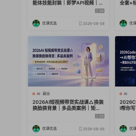
能体技能封装｜即梦API视频｜电
全套×
商视觉PPT自动化全套实操教学
词技巧
29
图，高
优课优选
优
2026-08-08
AI
·
副业
AI
2026AI短视频带货实战课△换装
2026
换脸换背景｜多品类案例｜矩阵
I帮你
橱窗运营全套实操教学
开发设
29
产力
优课优选
优
2026-08-06