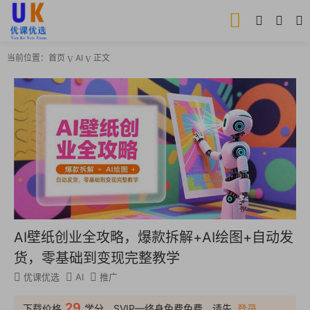
当前位置：
首页
AI
正文
AI壁纸创业全攻略，爆款拆解+AI绘图+自动发
货，零基础到变现完整教学
优课优选
AI
推广
29
下载价格
学分，SVIP—终身免费免费，请先
登录