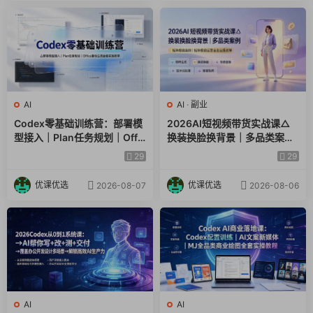
AI
AI
·
副业
Codex零基础训练营：部署模
2026AI短视频带货实战课△
型接入｜Plan任务规划｜Offic
换装换脸换背景｜多品类案例
e自动生成全套实操教学
｜矩阵橱窗运营全套实操教学
29
29
优课优选
优课优选
2026-08-07
2026-08-06
AI
AI