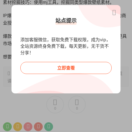
素材挖掘技巧：使用mj工具，挖掘同类型爆款壁纸素材。
IP爆款商业授权：壁纸隐藏玩法，教你如何进行IP爆款笔记的商
站点提示
业授权。
爆款思维培养：最后，培养你的爆款思维，让你的壁纸创作更具
添加客服微信，获取免费下载权限，成为vip，
市场竞争力。
全站资源终身免费下载，每天更新，无干货不
分享！
想要了解更多详细内容，就快来跟我一起学习吧！
立即查看
原文链接：
http://www.wangxunke.cn/ai/11176.html
，转载
请注明出处~~~
0
0