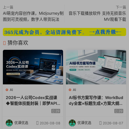
上一篇
下一篇
AI萌宠内容创作课，Midjourney制
音乐下载播放软件 支持无损音乐
图到可灵视频，数字人带货玩法
MV观看下载
猜你喜欢
AI
AI
2026一人公司Codex实战课
AI标书方案写作课：WorkBud
◆智能体技能封装｜即梦API
dy全套×标题生成×方案大纲×
视频｜电商视觉PPT自动化全
提示词技巧×废标点检查×豆包
29
29
套实操教学
流程图，高效出方案
优课优选
优课优选
2026-08-08
2026-08-07