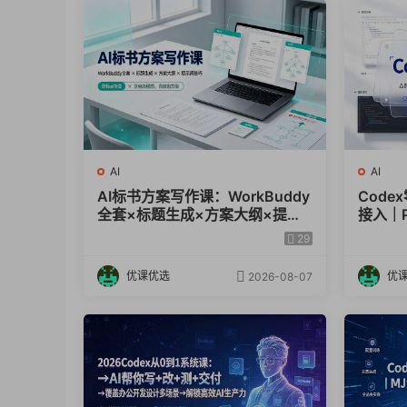
AI
AI
AI标书方案写作课：WorkBuddy
Cod
全套×标题生成×方案大纲×提示
接入｜P
词技巧×废标点检查×豆包流程
动生成
29
图，高效出方案
优课优选
优
2026-08-07