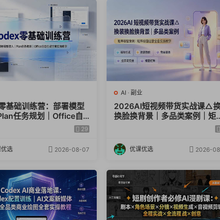
AI
·
副业
ex零基础训练营：部署模型
2026AI短视频带货实战课△
lan任务规划｜Office自
换脸换背景｜多品类案例｜矩
全套实操教学
橱窗运营全套实操教学
29
课优选
优课优选
2026-08-07
2026-08