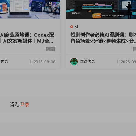
AI
x AI商业落地课：Codex配
短剧创作者必修AI漫剧课：剧
｜AI文案新媒体｜MJ全品
角色场景×分镜×视频生成×音
绘图全套实操教程
频剪辑×全流程实战×创意短片
29
解
课优选
优课优选
2026-08-06
2026-08
请先
登录