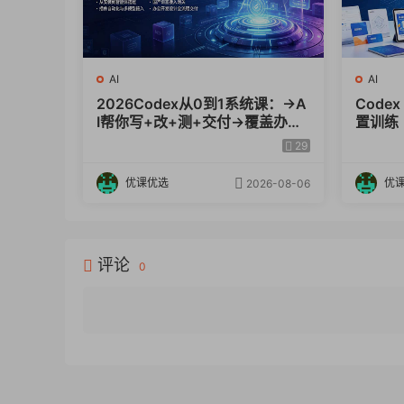
AI
AI
2026Codex从0到1系统课：→A
Code
I帮你写+改+测+交付→覆盖办公
置训练
开发设计多场景→解锁高效AI生
类商业
29
产力
优课优选
优
2026-08-06
评论
0