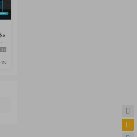
本×
视
拆
29
-06