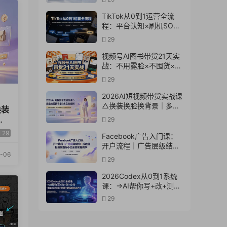
实操教学
TikTok从0到1运营全流
程：平台认知×刷机SOP×
指纹浏览器×爆款对标
29
×Kalodata选品×店铺后台
×达人建联
视频号AI图书带货21天实
战：不用露脸×不囤货×不
发愁内容，AI写文案做视
29
频挂小黄车，佣金
50%+爆单
2026AI短视频带货实战课
△换装换脸换背景｜多品
换装
类案例｜矩阵橱窗运营全
阵
29
套实操教学
29
Facebook广告入门课：
开户流程｜广告层级结构
-06
｜投放目标数据指标小白
29
全套实操教学
2026Codex从0到1系统
课：→AI帮你写+改+测
+交付→覆盖办公开发设
29
计多场景→解锁高效AI生
产力