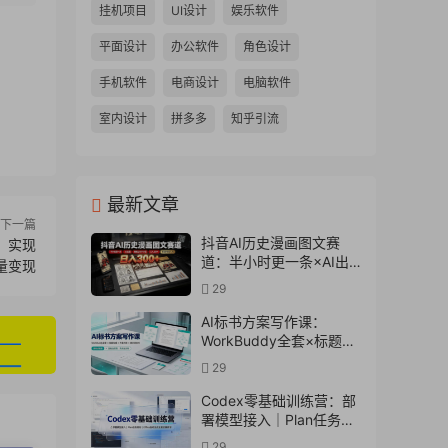
挂机项目
UI设计
娱乐软件
平面设计
办公软件
角色设计
手机软件
电商设计
电脑软件
室内设计
拼多多
知乎引流
最新文章
下一篇
抖音AI历史漫画图文赛
，实现
道：半小时更一条×AI出
量变现
图×邪修过伙伴计划×日入
29
300+，零成本快速入局
AI标书方案写作课：
WorkBuddy全套×标题生
成×方案大纲×提示词技巧
29
×废标点检查×豆包流程
图，高效出方案
Codex零基础训练营：部
署模型接入｜Plan任务规
划｜Office自动生成全套
29