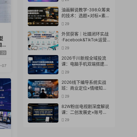
交全链路落地教学
油画解说教学-398众筹来
的技术：选题×对标×素材
×文案×配音×剪辑×2天开
29
精选×7天通9项权益
外贸获客｜社媒闭环实战
型
·Facebook&TikTok运营
自
全攻略，从账号搭建到成
29
交转化一站式落地教学
29
2026千川新规全域投流
课：电脑手机双端搭建×
-07
出价调价×素材优化×赔付
29
卡点×起量权重×全套落地
教学
2026线下编导系统实战
班：商业定位×情绪知识
获客观点人设五类脚本
29
×AI文案×口播拍摄×抖加
投放全链路
82W粉丝电视剧深度解说
课：二创发展史×账号准
备×选题×资源下载×爆款
29
文案×配音×剪辑×封面×
独家签约