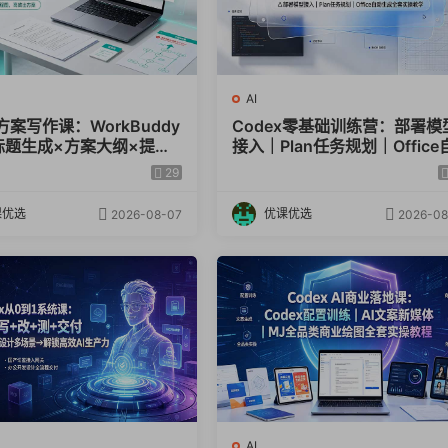
AI
方案写作课：WorkBuddy
Codex零基础训练营：部署模
标题生成×方案大纲×提示
接入｜Plan任务规划｜Office
×废标点检查×豆包流程
动生成全套实操教学
29
效出方案
课优选
优课优选
2026-08-07
2026-08
AI