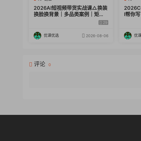
2026AI短视频带货实战课△换装
2026
换脸换背景｜多品类案例｜矩阵
I帮你
橱窗运营全套实操教学
开发设
29
产力
优课优选
优
2026-08-06
评论
0