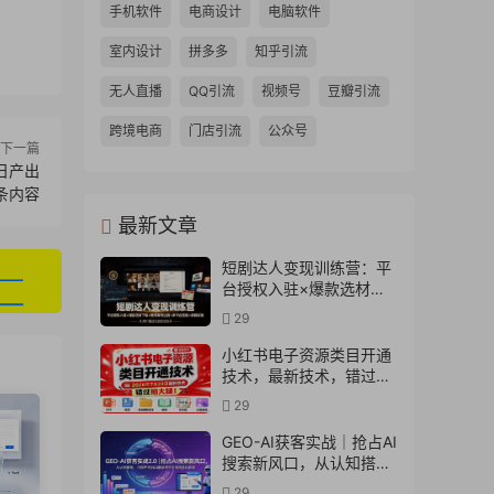
手机软件
电商设计
电脑软件
室内设计
拼多多
知乎引流
无人直播
QQ引流
视频号
豆瓣引流
跨境电商
门店引流
公众号
下一篇
日产出
条内容
最新文章
短剧达人变现训练营：平
台授权入驻×爆款选材下
载×账号养号运营×多平台
29
挂载×剪辑实操×违规处理
全流程
小红书电子资源类目开通
技术，最新技术，错过拍
大腿
29
GEO-AI获客实战｜抢占AI
搜索新风口，从认知搭
建、内容布局到AI推荐成
29