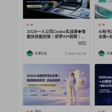
AI
AI
2026一人公司Codex实战课◆智
AI标书
能体技能封装｜即梦API视频｜电
全套×
商视觉PPT自动化全套实操教学
词技巧
29
图，高
优课优选
优
2026-08-08
AI
·
副业
AI