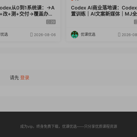
Codex从0到1系统课：→A
Codex AI商业落地课：Code
写+改+测+交付→覆盖办公
置训练｜AI文案新媒体｜MJ
计多场景→解锁高效AI生
类商业绘图全套实操教程
29
课优选
优课优选
2026-08-06
2026-08
请先
登录
成为vip，终身免费下载，优课优选——只分享优质课程资源