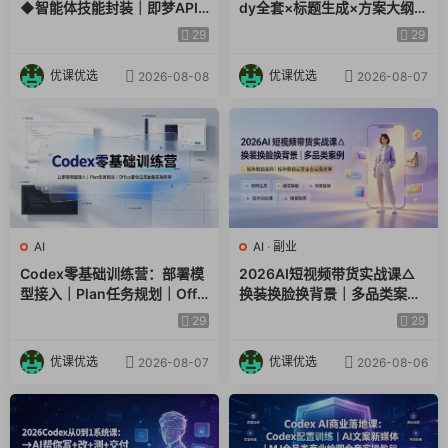
◆智能体技能封装｜即梦API
dy全套×标题生成×方案大纲×
视频｜电商视觉PPT自动化全
提示词技巧×废标点检查×豆包
29
29
套实操教学
流程图，高效出方案
优课优选
优课优选
2026-08-08
2026-08-07
AI
AI
·
副业
Codex零基础训练营：部署模
2026AI短视频带货实战课△
型接入｜Plan任务规划｜Offic
换装换脸换背景｜多品类案例
e自动生成全套实操教学
｜矩阵橱窗运营全套实操教学
29
29
优课优选
优课优选
2026-08-07
2026-08-06