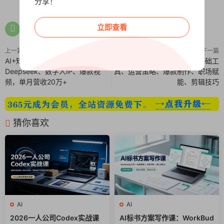
分享！
立即查看
上一篇
下一篇
AI+短视频带货全栈课：掌握
AI+短视频全能课：涵盖基础工
Deepseek、数字人IP、爆款视
具、运营策略、爆款制作、职场赋
频，单月营收20万+
能、剪辑技巧
猜你喜欢
AI
AI
2026一人公司Codex实战课
AI标书方案写作课：WorkBud