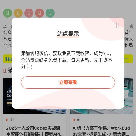
上一篇
下一篇
公众号流量主实战特训课：从零学
亲子人性权谋思维与心法修炼营：
站点提示
基础运营+流量提升+内容打造，
260讲音频+文稿，教你读懂人
全流程变现增收
性、智慧育儿、培养孩子格局
添加客服微信，获取免费下载权限，成为vip，
全站资源终身免费下载，每天更新，无干货不
分享！
猜你喜欢
立即查看
AI
AI
2026一人公司Codex实战课
AI标书方案写作课：WorkBud
◆智能体技能封装｜即梦API
dy全套×标题生成×方案大纲×