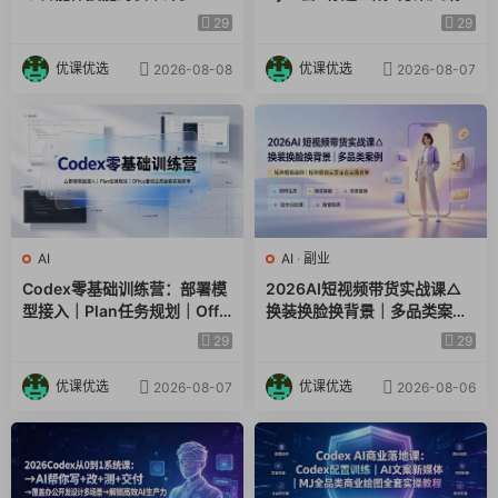
视频｜电商视觉PPT自动化全
提示词技巧×废标点检查×豆包
29
29
套实操教学
流程图，高效出方案
优课优选
优课优选
2026-08-08
2026-08-07
AI
AI
·
副业
Codex零基础训练营：部署模
2026AI短视频带货实战课△
型接入｜Plan任务规划｜Offic
换装换脸换背景｜多品类案例
e自动生成全套实操教学
｜矩阵橱窗运营全套实操教学
29
29
优课优选
优课优选
2026-08-07
2026-08-06