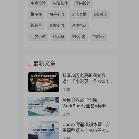
电商设计
电脑软件
室内设计
拼多多
知乎引流
无人直播
QQ引流
视频号
豆瓣引流
跨境电商
门店引流
公众号
B站引流
TikTok
最新文章
抖音AI历史漫画图文赛
道：半小时更一条×AI出
图×邪修过伙伴计划×日入
29
300+，零成本快速入局
AI标书方案写作课：
WorkBuddy全套×标题生
成×方案大纲×提示词技巧
29
×废标点检查×豆包流程
图，高效出方案
Codex零基础训练营：部
署模型接入｜Plan任务规
划｜Office自动生成全套
29