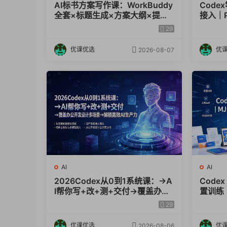
AI标书方案写作课：WorkBuddy
Cod
33-73AI写爆款文章
全套×标题生成×方案大纲×提示
接入｜P
词技巧×废标点检查×豆包流程
动生成
29
34-81AI处理ECXEL(数据分析可视化)
图，高效出方案
优课优选
优
2026-08-07
35-82AI做可视化图表
36-91扣子(COZE)入门
AI
AI
2026Codex从0到1系统课：→A
Code
I帮你写+改+测+交付→覆盖办公
置训练
开发设计多场景→解锁高效AI生
类商业
29
产力
优课优选
优
2026-08-06