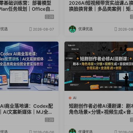
ex零基础训练营：部署模型
2026AI短视频带货实战课△
lan任务规划｜Office自
换脸换背景｜多品类案例｜矩
全套实操教学
橱窗运营全套实操教学
29
课优选
优课优选
2026-08-07
2026-08
AI
x AI商业落地课：Codex配
短剧创作者必修AI漫剧课：剧
｜AI文案新媒体｜MJ全品
角色场景×分镜×视频生成×音
绘图全套实操教程
频剪辑×全流程实战×创意短片
29
解
课优选
优课优选
2026-08-06
2026-08