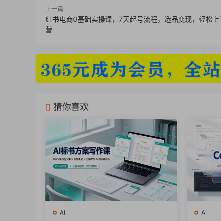
24-51用AI，一键做长视频总结
上一篇
红书电商0基础实操课，7天起号流程，选品变现，轻松上
营
25-52AI生成视频脚本
26-53AI一键生成视频
27-61AI制作爆款海报
猜你喜欢
28-62AI批量制作海报
29-63AI制作电商主图
30-64AI制作新中式插画
31-71AI生成Slogan
32-72AI生成爆款标题
AI
AI