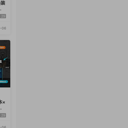
换装
阵
29
-06
本×
视
拆
29
-06