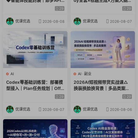
◆智能体技能封装｜即梦API
dy全套×标题生成×方案大纲×
视频｜电商视觉PPT自动化全
提示词技巧×废标点检查×豆包
29
29
套实操教学
流程图，高效出方案
优课优选
优课优选
2026-08-08
2026-08-07
AI
AI
·
副业
Codex零基础训练营：部署模
2026AI短视频带货实战课△
型接入｜Plan任务规划｜Offic
换装换脸换背景｜多品类案例
e自动生成全套实操教学
｜矩阵橱窗运营全套实操教学
29
29
优课优选
优课优选
2026-08-07
2026-08-06