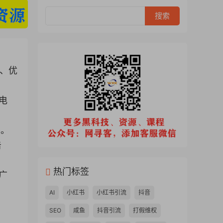
析、优
电
率。
击
热门标签
广
AI
小红书
小红书引流
抖音
SEO
咸鱼
抖音引流
打假维权