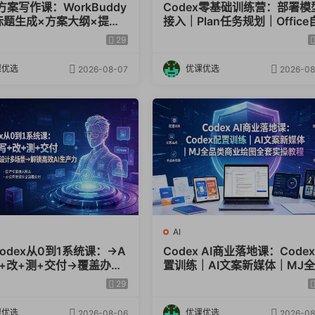
方案写作课：WorkBuddy
Codex零基础训练营：部署模
标题生成×方案大纲×提示
接入｜Plan任务规划｜Office
×废标点检查×豆包流程
动生成全套实操教学
29
效出方案
课优选
优课优选
2026-08-07
2026-08
AI
Codex从0到1系统课：→A
Codex AI商业落地课：Code
写+改+测+交付→覆盖办公
置训练｜AI文案新媒体｜MJ
计多场景→解锁高效AI生
类商业绘图全套实操教程
29
课优选
优课优选
2026-08-06
2026-08