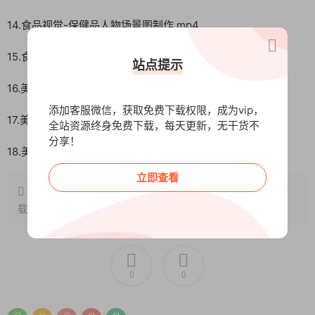
14.食品视觉-保健品人物场景图制作.mp4
15.食品视觉-提示词.pdf
站点提示
16.美妆视觉–科技感风格护肤品.mp4
添加客服微信，获取免费下载权限，成为vip，
17.美妆视觉–模特局部与产品展示.mp4
全站资源终身免费下载，每天更新，无干货不
分享！
18.美妆视觉–提示词.pdf
立即查看
原文链接：
http://www.wangxunke.cn/ds/10254.html
，转
载请注明出处~~~
0
0