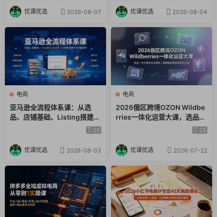
优课优选
优课优选
2026-08-07
2026-08-04
电商
电商
亚马逊全流程体系课：从选
2026俄区跨境OZON Wildbe
品、店铺基础、Listing搭建、
rries一体化运营大课，选品广
FBA备货、后台操作到站内广
告仓储售后全覆盖，搭建稳定
29
29
告全覆盖教学
俄跨境盈利店铺
优课优选
优课优选
2026-08-03
2026-07-22