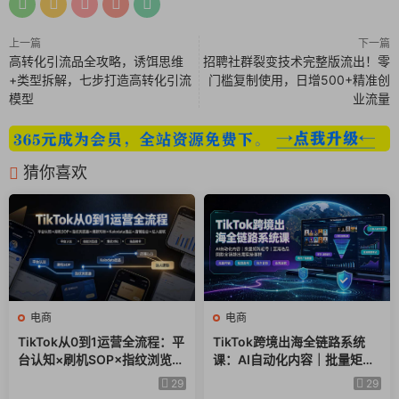
上一篇
下一篇
高转化引流品全攻略，诱饵思维
招聘社群裂变技术完整版流出！零
+类型拆解，七步打造高转化引流
门槛复制使用，日增500+精准创
模型
业流量
猜你喜欢
电商
电商
TikTok从0到1运营全流程：平
TikTok跨境出海全链路系统
台认知×刷机SOP×指纹浏览器
课：AI自动化内容｜批量矩阵
×爆款对标×Kalodata选品×店
起号｜蓝海选品回款全链路出
29
29
铺后台×达人建联
海实操课程