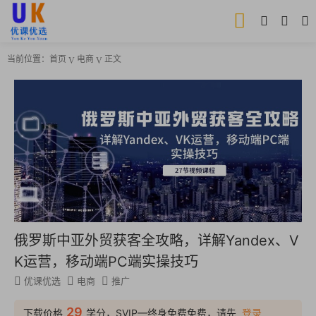
当前位置：
首页
电商
正文
俄罗斯中亚外贸获客全攻略，详解Yandex、V
K运营，移动端PC端实操技巧
优课优选
电商
推广
29
下载价格
学分，SVIP—终身免费免费，请先
登录