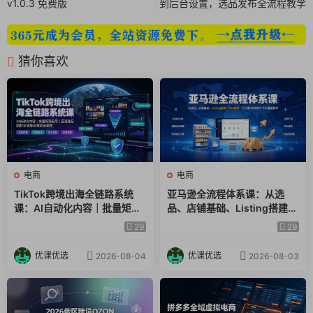
v1.0.3 免费版
到后台设置，选品发布全流程教学
猜你喜欢
电商
电商
TikTok跨境出海全链路系统
亚马逊全流程体系课：从选
课：AI自动化内容｜批量矩阵
品、店铺基础、Listing搭建、
起号｜蓝海选品回款全链路出
FBA备货、后台操作到站内广
29
29
海实操课程
告全覆盖教学
优课优选
优课优选
2026-08-04
2026-08-03