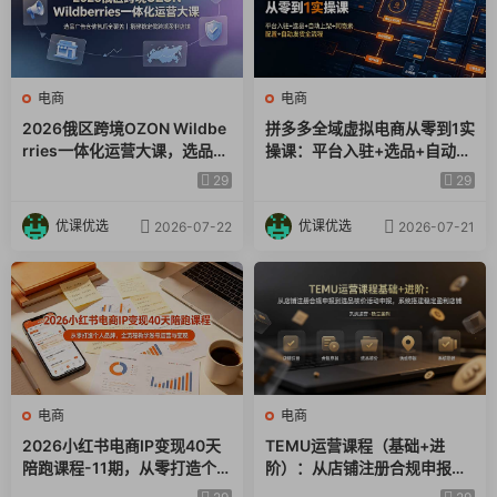
电商
电商
2026俄区跨境OZON Wildbe
拼多多全域虚拟电商从零到1实
rries一体化运营大课，选品广
操课：平台入驻+选品+自动上
告仓储售后全覆盖，搭建稳定
架+阿奇索配置+自动发货全流
29
29
俄跨境盈利店铺
程
优课优选
优课优选
2026-07-22
2026-07-21
电商
电商
2026小红书电商IP变现40天
TEMU运营课程（基础+进
陪跑课程-11期，从零打造个人
阶）：从店铺注册合规申报到
品牌，全流程教学账号运营与
选品核价活动申报，系统搭建