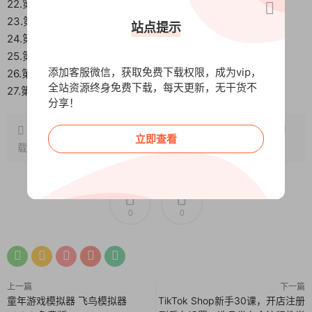
22.第22节WhatsApp入门技巧及运营详细教程.pdf
23.第23节WhatsApp最全使用攻略.docx
站点提示
24.第24节俄罗斯人做生意的特点.pdf
25.第25节Instagram深度解析.docx
添加客服微信，获取免费下载权限，成为vip，
26.第26节Instagram注册运营技巧.pdf
全站资源终身免费下载，每天更新，无干货不
27.第27节YANDEX怎么翻译.mp4
分享！
原文链接：
http://www.wangxunke.cn/ds/10455.html
，转
立即查看
载请注明出处~~~
0
0
上一篇
下一篇
童年游戏模拟器 飞鸟模拟器
TikTok Shop新手30课，开店注册