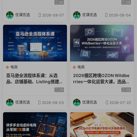
×爆款对标×Kalodata选品×店
起号｜蓝海选品回款全链路出
29
29
24.常规产品如何选自然流量的产品
铺后台×达人建联
海实操课程
优课优选
优课优选
2026-08-07
2026-08-04
25.抖店如何开子账号
电商
电商
亚马逊全流程体系课：从选
2026俄区跨境OZON Wildbe
品、店铺基础、Listing搭建、
rries一体化运营大课，选品广
FBA备货、后台操作到站内广
告仓储售后全覆盖，搭建稳定
29
29
告全覆盖教学
俄跨境盈利店铺
优课优选
优课优选
2026-08-03
2026-07-22