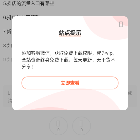
5.抖店的流量入口有哪些
6.抖店的处罚规则
7.新手该如何寻找适合自己的类目
站点提示
8.如何制作一个合格的爆款标题
添加客服微信，获取免费下载权限，成为vip，
9.如何手动精细化上架
全站资源终身免费下载，每天更新，无干货不
分享！
10.飞鸽自动回复设置
阅读全文
立即查看
11.店铺装修与运费模板设置
原文链接：
http://www.wangxunke.cn/ds/10667.html
，转载
请注明出处~~~
12.拍单软件如何使用
13.如何批量导出订单批量发货
进阶篇
0
0