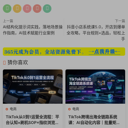
14.抖音小店最新标签起店流程–核心
15.选品广场爆款应季产品选品法–核心
上一篇
下一篇
AI结构化提示词实践，落地场景操
抖音小店系统课5.0，开店到爆单
16.如何选同行自带流量的产品
作指南，AI技术赋能行业案例
全攻略，平台规则+选品，轻松上
手
17.如何7天打造自己的直播间–核心
18.抖店的千次成交转化如何提升–核心
猜你喜欢
19.出单的产品如何优化–核心
20.如何通过直播间动销–核心
21.产品有曝光、点击不出单怎么办
22.出单的产品如何放大流量
电商
电商
TikTok从0到1运营全流程：平
TikTok跨境出海全链路系统
23.应季产品如何选爆款榜单产品
台认知×刷机SOP×指纹浏览器
课：AI自动化内容｜批量矩阵