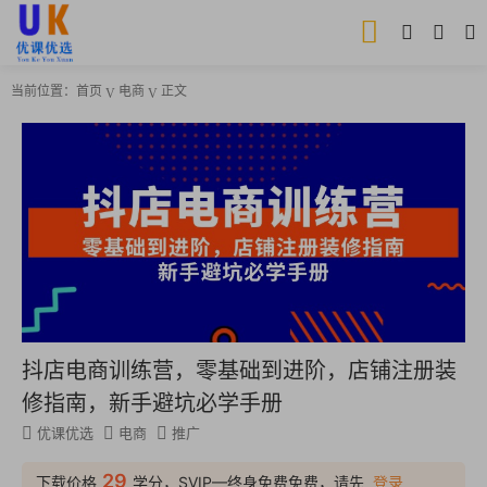
当前位置：
首页
电商
正文
抖店电商训练营，零基础到进阶，店铺注册装
修指南，新手避坑必学手册
优课优选
电商
推广
29
下载价格
学分，SVIP—终身免费免费，请先
登录