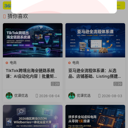
猜你喜欢
电商
电商
TikTok跨境出海全链路系统
亚马逊全流程体系课：从选
课：AI自动化内容｜批量矩阵
品、店铺基础、Listing搭建、
起号｜蓝海选品回款全链路出
FBA备货、后台操作到站内广
29
29
海实操课程
告全覆盖教学
优课优选
优课优选
2026-08-04
2026-08-03