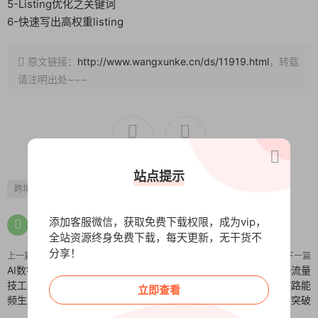
5-Listing优化之关键词
6-快速写出高权重listing
原文链接：
http://www.wangxunke.cn/ds/11919.html
，转载
请注明出处~~~
0
0
站点提示
跨境电商
添加客服微信，获取免费下载权限，成为vip，
全站资源终身免费下载，每天更新，无干货不
分享！
上一篇
下一篇
AI数字人自动化带货全流程：黑科
新人主播培养课：平台适应-流量
技工具应用 日更10条的自动化视
获取-粉丝留存-收益提升 全链路能
立即查看
频生产体系
力突破