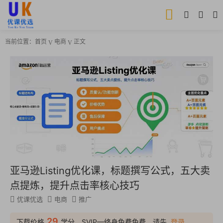
当前位置：
首页
电商
正文
亚马逊Listing优化课，标题撰写公式，五大卖
点提炼，提升点击率核心技巧
优课优选
电商
推广
29
下载价格
学分，SVIP—终身免费免费，请先
登录