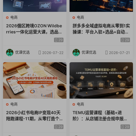
电商
电商
2026俄区跨境OZON Wildbe
拼多多全域虚拟电商从零到1实
rries一体化运营大课，选品广
操课：平台入驻+选品+自动上
告仓储售后全覆盖，搭建稳定
架+阿奇索配置+自动发货全流
29
29
俄跨境盈利店铺
程
优课优选
优课优选
2026-07-22
2026-07-21
电商
电商
2026小红书电商IP变现40天
TEMU运营课程（基础+进
陪跑课程-11期，从零打造个人
阶）：从店铺注册合规申报到
品牌，全流程教学账号运营与
选品核价活动申报，系统搭建
29
29
变现
稳定盈利店铺