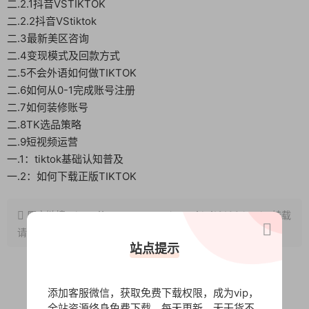
二.2.1抖音VSTIKTOK
二.2.2抖音VStiktok
二.3最新美区咨询
二.4变现模式及回款方式
二.5不会外语如何做TIKTOK
二.6如何从0-1完成账号注册
二.7如何装修账号
二.8TK选品策略
二.9短视频运营
一.1：tiktok基础认知普及
一.2：如何下载正版TIKTOK
原文链接：
http://www.wangxunke.cn/ds/12100.html
，转载
请注明出处~~~
站点提示
添加客服微信，获取免费下载权限，成为vip，
0
0
全站资源终身免费下载，每天更新，无干货不