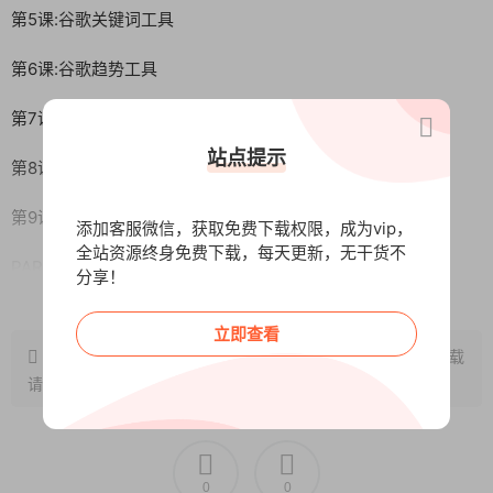
第5课:谷歌关键词工具
第6课:谷歌趋势工具
第7课:sparktoro社媒大盘数据
站点提示
第8课:kyewordstool关键词工具
第9课:socialblade youtube工具
添加客服微信，获取免费下载权限，成为vip，
全站资源终身免费下载，每天更新，无干货不
PART3·综合实战分析
分享！
阅读全文
第1课
立即查看
原文链接：
http://www.wangxunke.cn/ds/12922.html
，转载
第2课
请注明出处~~~
第3课
课程特色
0
0