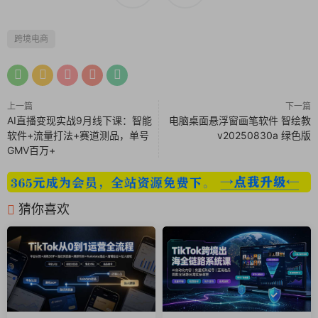
从国际，行业，类目，工具，
跨境电商
等几大维度全方位360度实战
具体项目实操综合选品
上一篇
下一篇
全程操作详细讲解
AI直播变现实战9月线下课：智能
电脑桌面悬浮窗画笔软件 智绘教
软件+流量打法+赛道测品，单号
v20250830a 绿色版
适合谁听
GMV百万+
目前经营亚马逊等跨境平台
自有工厂想开拓海外蓝海新渠道
猜你喜欢
在FB和谷歌烧钱但是成本太高
零基础想学习跨境电商私域营销
课程内容：