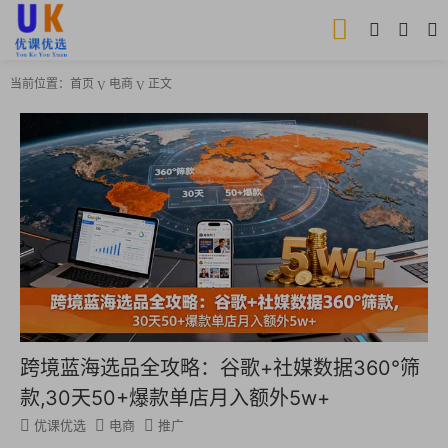
当前位置：
首页
电商
正文
跨境蓝海选品全攻略：谷歌+社媒数据360°筛
款,30天50+爆款单店月入额外5w+
优课优选
电商
推广