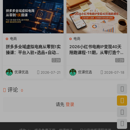
11、YoutubeStudioYOUTUBE数据分析工具.mp4
12、socialbladeyoutube数据分析工具.mp4
13、UbersuggestSEO分析工具.mp4
电商
电商
14、Algopixebay分析工具.mp4
拼多多全域虚拟电商从零到1实
2026小红书电商IP变现40天
操课：平台入驻+选品+自动上
陪跑课程-11期，从零打造个人
架+阿奇索配置+自动发货全流
品牌，全流程教学账号运营与
29
29
程
变现
优课优选
优课优选
2026-07-21
2026-07-18
评论
0
请先
登录