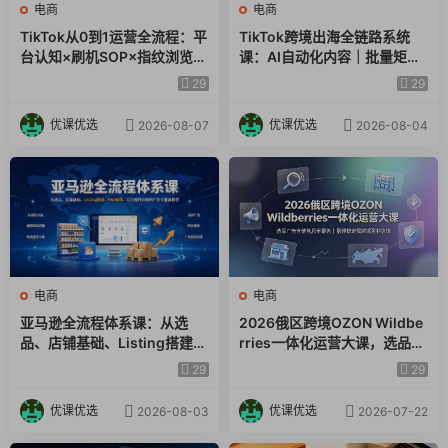
电商
电商
01、国家策略分析.mp4
TikTok从0到1运营全流程：平
TikTok跨境出海全链路系统
台认知×刷机SOP×指纹浏览器
课：AI自动化内容｜批量矩阵
02、行业策略分析.mp4
×爆款对标×Kalodata选品×店
起号｜蓝海选品回款全链路出
29
29
铺后台×达人建联
海实操课程
03、美目策略分析.mp4
优课优选
优课优选
2026-08-07
2026-08-04
04、工具综述.mp4
05、谷歌关键词工具.mp4
06、谷歌趋势工具.mp4
07、sparktoro社媒大盘数据工具.mp4
电商
电商
亚马逊全流程体系课：从选
2026俄区跨境OZON Wildbe
08、知虾虾皮数据分析工具.mp4
品、店铺基础、Listing搭建、
rries一体化运营大课，选品广
FBA备货、后台操作到站内广
告仓储售后全覆盖，搭建稳定
29
29
09、kyewordstool关键词工具.mp4
告全覆盖教学
俄跨境盈利店铺
优课优选
优课优选
2026-08-03
2026-07-22
10、Sorftime亚马逊数据分析工具.mp4