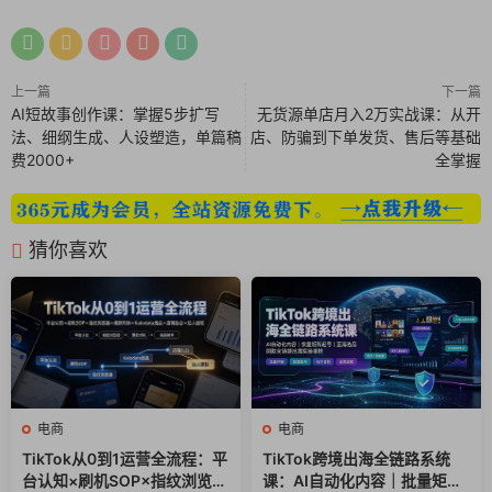
39.广告知识【测验】.docx
40.独立站运营【面试经验分享】2024~2025.pdf
41.shopify系统介绍（下）.mp4
上一篇
下一篇
42.facebook广告入门.mp4
AI短故事创作课：掌握5步扩写
无货源单店月入2万实战课：从开
43.谷歌广告基础入门.mp4
法、细纲生成、人设塑造，单篇稿
店、防骗到下单发货、售后等基础
费2000+
全掌握
44.EDM邮件营销介绍.mp4
45.独立站业务数据数据诊断模型.mp4
46.消费电子跨境电商运营模式调研.pdf
47.独立站案例分析.pdf
猜你喜欢
电商
电商
TikTok从0到1运营全流程：平
TikTok跨境出海全链路系统
台认知×刷机SOP×指纹浏览器
课：AI自动化内容｜批量矩阵