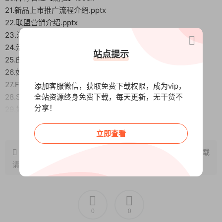
21.新品上市推广流程介绍.pptx
22.联盟营销介绍.pptx
23.活动策划流程介绍.pdf
24.活动策划模板.xlsx
站点提示
25.邮件营销系统Klaviyo-基础操作.pptx
26.如何用similarweb做竞品调研.pptx
27.Facebook广告基础.pptx
添加客服微信，获取免费下载权限，成为vip，
28.SEO介绍&优化.pdf
全站资源终身免费下载，每天更新，无干货不
分享！
29.如何布局官网SEO.pdf
30.谷歌广告基础知识.pptx
阅读全文
立即查看
31.EDM邮件营销.pptx
32.Chargeback订单申诉流程.docx
原文链接：
http://www.wangxunke.cn/ds/13144.html
，转载
33.GA4介绍与运用.pptx
请注明出处~~~
34.市场调研工具——卖家精灵.pptx
35.shopify系统介绍（上）.mp4
36.Shopify系统介绍.pdf
37.运营常用excel公式介绍.pptx
0
0
38.联盟营销【测验】.docx