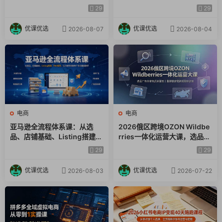
×爆款对标×Kalodata选品×店
起号｜蓝海选品回款全链路出
29
29
铺后台×达人建联
海实操课程
优课优选
优课优选
2026-08-07
2026-08-04
电商
电商
亚马逊全流程体系课：从选
2026俄区跨境OZON Wildbe
品、店铺基础、Listing搭建、
rries一体化运营大课，选品广
FBA备货、后台操作到站内广
告仓储售后全覆盖，搭建稳定
29
29
告全覆盖教学
俄跨境盈利店铺
优课优选
优课优选
2026-08-03
2026-07-22