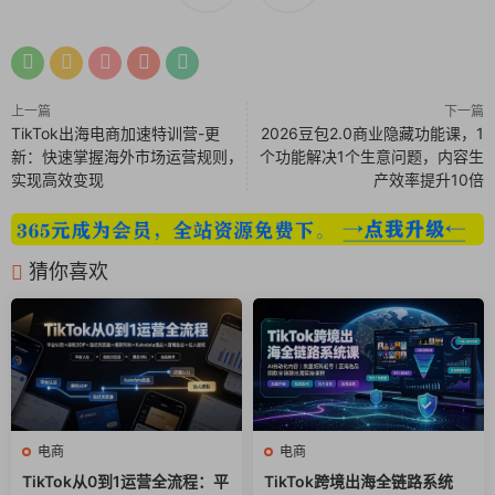
21 P图课（素材如何二次创作）.mp4
22 P图课（笔记素材修改）.mp4
23 P图课（多多某宝商品图修改）.mp4
24 如何制作图文视频.mp4
上一篇
下一篇
25 如何在DY找素材.mp4
TikTok出海电商加速特训营-更
2026豆包2.0商业隐藏功能课，1
新：快速掌握海外市场运营规则，
个功能解决1个生意问题，内容生
26 如何剪辑一条视频笔记.mp4
实现高效变现
产效率提升10倍
27 如何打造一个垂直账号.mp4
# 小红书如何直播
28 小红书如何直播.mp4
猜你喜欢
29 直播带货精炼版.mp4
# 柒柒内部密训课程
柒柒密训课程1-上半部分.mp4
柒柒密训课程1-下半部分.mp4
柒柒密训课程2-上半部分.mp4
柒柒密训课程2-下半部分.mp4
电商
电商
柒柒密训课程3-上半部分.mp4
TikTok从0到1运营全流程：平
TikTok跨境出海全链路系统