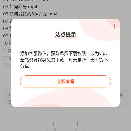
05 如何养号.mp4
06 如何发货的3种方法.mp4
07 选品课-如何精准的选聘跟款.mp4
08 如何用DY选品.mp4
站点提示
09 如何用手机上架产品.mp4
10 爆单玩法一（混剪带货）-.mp4
11 爆单玩法二（实拍素材玩法）.mp4
添加客服微信，获取免费下载权限，成为vip，
12 爆单玩法三（打单品与测品）.mp4
全站资源终身免费下载，每天更新，无干货不
13 如何制定一周发笔记计划.mp4
分享！
14 如何对接官方客服.mp4
阅读全文
15 如何提高产品转化率（打折活动）.mp4
立即查看
16 如何用考古加找爆款素材.mp4
原文链接：
http://www.wangxunke.cn/ds/13441.html
，转载
# 小红书笔记制作流程
请注明出处~~~
17 如何写爆款笔记（标题）.mp4
18 如何写爆款笔记（文案）.mp4
19 如何写爆款笔记（素材）-记得结合P图课程一起看.mp4
20 如何组合一条笔记（以及发笔记的注意事项）.mp4
0
0