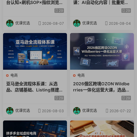
台认知×刷机SOP×指纹浏览器
课：AI自动化内容｜批量矩阵
柒柒密训课程3-下半部分.mp4
×爆款对标×Kalodata选品×店
起号｜蓝海选品回款全链路出
29
29
柒柒密训课程4-上半部分.mp4
铺后台×达人建联
海实操课程
柒柒密训课程4-下半部分.mp4
优课优选
优课优选
2026-08-07
2026-08-04
柒柒密训课程5-小红书直播课程上.mp4
柒柒密训课程5-小红书直播课程下.mp4
柒柒密训课程6-爆款笔记运营全流程上.mp4
柒柒密训课程6-爆款笔记运营全流程下.mp4
柒柒密训课程7.mp4
柒柒团队总裁直播课-含AI应用.mp4
电商
电商
# 配套资料
亚马逊全流程体系课：从选
2026俄区跨境OZON Wildbe
小红书行业关键词库.pdf
品、店铺基础、Listing搭建、
rries一体化运营大课，选品广
小红书爆款运营14天SOP.jpg
FBA备货、后台操作到站内广
告仓储售后全覆盖，搭建稳定
29
29
小红书学习规划（一定要看哦）.docx
告全覆盖教学
俄跨境盈利店铺
优课优选
优课优选
2026-08-03
2026-07-22