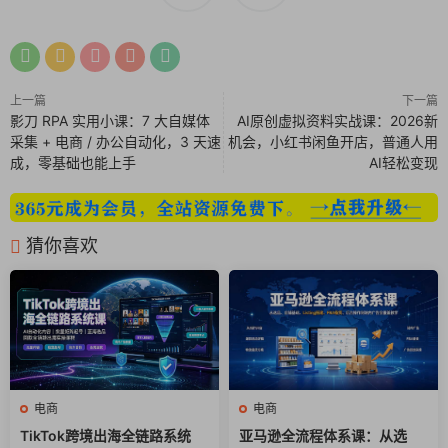
15、用户需求替代法第十三课.mp4
16、转化率与竞价第十四课.mp4
上一篇
下一篇
17、转化率的本质第十五课.mp4
影刀 RPA 实用小课：7 大自媒体
AI原创虚拟资料实战课：2026新
采集 + 电商 / 办公自动化，3 天速
机会，小红书闲鱼开店，普通人用
18、运营难度的测算第十六课.mp4
成，零基础也能上手
AI轻松变现
19、标品与非标品第十七课.mp4
猜你喜欢
20、竞品案例第十八课.mp4
21、运营难度简要分析第十九课.mp4
22、选品实际操作第二十课.mp4
23、细分关键词判断客户需求第二十一课.mp4
电商
电商
24、市场需求分析第二十二课.mp4
TikTok跨境出海全链路系统
亚马逊全流程体系课：从选