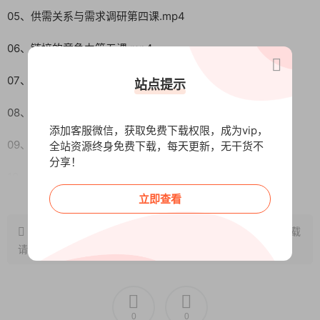
05、供需关系与需求调研第四课.mp4
06、链接的竞争力第五课.mp4
07、产品在市场需求中定位关系第六课.mp4
站点提示
08、增长的市场需求的重要性第七课.mp4
添加客服微信，获取免费下载权限，成为vip，
09、细分关键词挖掘客户需求选品方法第八课.mp4
全站资源终身免费下载，每天更新，无干货不
分享！
10、跨平台需求验证选品法第九课.mp4
阅读全文
立即查看
11、增长得市场需求挖掘细分领域1第十课.mp4
原文链接：
http://www.wangxunke.cn/ds/13757.html
，转载
12、如何找到增长的市场需求1第二节第十一课.mp4
请注明出处~~~
13、增长市场需求如何寻找1第一节第十一课.mp4
14、需求替代法错误案例1第十二课.mp4
0
0