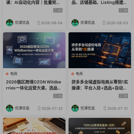
课：AI自动化内容｜批量矩阵
品、店铺基础、Listing搭建、
25、关于市场分析第二十三课.mp4
起号｜蓝海选品回款全链路出
FBA备货、后台操作到站内广
29
29
海实操课程
告全覆盖教学
优课优选
优课优选
2026-08-04
2026-08-03
电商
电商
2026俄区跨境OZON Wildbe
拼多多全域虚拟电商从零到1实
rries一体化运营大课，选品广
操课：平台入驻+选品+自动上
告仓储售后全覆盖，搭建稳定
架+阿奇索配置+自动发货全流
29
29
俄跨境盈利店铺
程
优课优选
优课优选
2026-07-22
2026-07-21