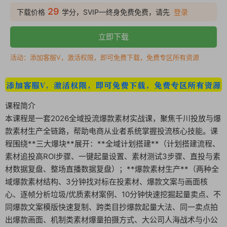
29
下载价格
学分，SVIP—终身免费免费，请先
登录
立即下载
活动：添加客服V，激活权限，即可免费下载，免费专区所有资源
课程简介
本课程是一套2026全域投流爆款素材实战课，聚焦千川投放与爆
款素材生产全链路，帮助电商从业者系统掌握投流核心技能。课
程围绕**三大爆块**展开：**全域计划搭建**（计划搭建流程、
素材追投高ROI步骤、一键起量设置、素材测试3步骤、直投与素
材数据复盘、整场直播数据复盘）；**爆款素材生产**（两种全
域爆款素材结构、3分钟找对标在投素材、爆款文案与画面核
心、逐帧分析垃圾/优质素材案例、10分钟快速挖掘起量卖点、不
同爆款文案模版快速复制、跨类目抄爆款起量大法、同一卖点拍
出爆款画面、机制类素材爆量拍摄方式、大公司人海战术与小公