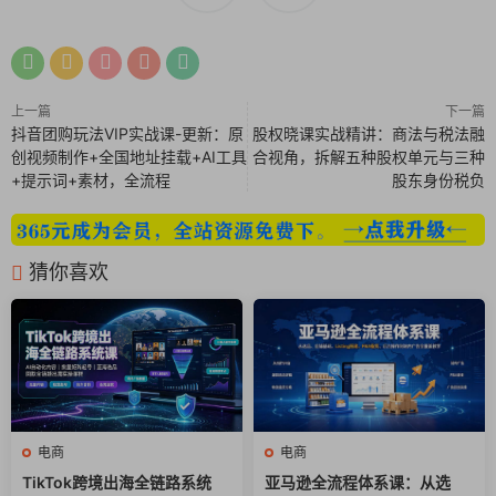
第八节3分钟找到对标在投素材方法.mp4
第九节爆款2个核心文案和画面.mp4
上一篇
下一篇
第十节逐帧分析垃圾素材案例.mp4
抖音团购玩法VIP实战课-更新：原
股权晓课实战精讲：商法与税法融
创视频制作+全国地址挂载+AI工具
合视角，拆解五种股权单元与三种
+提示词+素材，全流程
股东身份税负
第十一节逐帧分析优质素材案例41.$Z.mp4
第十二节10分钟找到最能起量卖点.mp4
猜你喜欢
第十三节不同爆款素材文案模版快速复制.mp4
第十四节跨类目抄爆款素材起量大法.mp4
第十五同一卖点如何拍出爆款画面.mp4
第十六节爆款卖点素材脚本sop .mp4
电商
电商
第十七节机制素材2个爆量拍摄方式.mp4
TikTok跨境出海全链路系统
亚马逊全流程体系课：从选