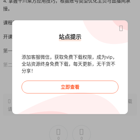
4. 掌握千川乘方应用技巧，根据账号类型优化主页与直播间承
接。
课程目录：
站点提示
开课前讲5分钟.sZ.mp4
第一节全域计划搭建流程.sZ-.mp4
添加客服微信，获取免费下载权限，成为vip，
全站资源终身免费下载，每天更新，无干货不
第二节素材追投高ROI步骤.mp4
分享！
第三素材一键起量设置方式.sZ.mp4
阅读全文
立即查看
第四全域素材测试3个步骤.sZ.mp4
原文链接：
http://www.wangxunke.cn/ds/13816.html
，转载
第五节全域直投和素材复盘.Z.mp4
请注明出处~~~
第六节整场直播投流复盘.sZ.mp4
第七节两种全域爆款素材结构.mp4
0
0