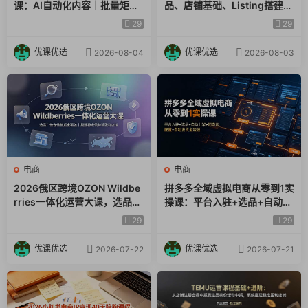
课：AI自动化内容｜批量矩阵
品、店铺基础、Listing搭建、
起号｜蓝海选品回款全链路出
FBA备货、后台操作到站内广
第十八节大公司人海战术爆款素材.mp4
29
29
海实操课程
告全覆盖教学
第十九节小公司产品海战术爆款素材.mp4
优课优选
优课优选
2026-08-04
2026-08-03
第二十节千川乘方带来的投流变化.mp4
第二十一节什么类型账号适合投乘方.mp4
第二十二节主页视频流量决定乘车流量.mp4
电商
电商
第二十三节直播间高转化率承接方式.mp4
2026俄区跨境OZON Wildbe
拼多多全域虚拟电商从零到1实
rries一体化运营大课，选品广
操课：平台入驻+选品+自动上
告仓储售后全覆盖，搭建稳定
架+阿奇索配置+自动发货全流
29
29
俄跨境盈利店铺
程
优课优选
优课优选
2026-07-22
2026-07-21