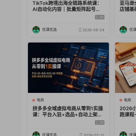
TikTok跨境出海全链路系统课：
亚马逊
AI自动化内容｜批量矩阵起号｜
店铺基础
第三节：知己知彼：赛道人群需求与竞品画
蓝海选品回款全链路出海实操课
货、后
29
程
教学
– 赛道人群需求与竞品画像分析.xls
优课优选
优
2026-08-04
第四节：极致选款：决定起店速度的关键动
– 选款测算表.xls
– 跨类目选款表.xls
第五节：高转化上架：让你的产品自带流量
– 三倍定价计算.xls
– 上架链接.xls
– 标题组建.xls
电商
电商
拼多多全域虚拟电商从零到1实操
2026
课：平台入驻+选品+自动上架
跑课程
第六节：测款实战：数据反馈驱动决策
+阿奇索配置+自动发货全流程
牌，全
29
– 站内付费测款表格.xls
– 小红书测款表格.xls
优课优选
优
2026-07-21