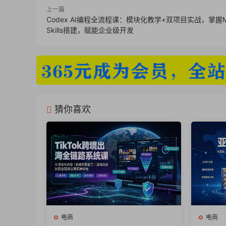
上一篇
5. 第五课：测款和裂变（delogo） _ev.mp4
Codex AI编程全流程课：模块化教学+双项目实战，掌握
6. 第六课：放大和运营节奏（delogo）_ev.
Skills搭建，赋能企业级开发
—
3月陪跑课程所需表格资料
第一节：2026无货源新生态与盈利底层逻辑
猜你喜欢
– 破局2026_全年度爆款选品逻辑日历.pdf
– 夜子游（蓝海掘金100法淘宝无货源电商选品
– 淘宝无货源ai提示词.pdf
– 淘宝无货源常见问题答疑.pdf
第二节：大数据选词：找到属于你的“蓝海金
– 3.7市场选择.xls
– 市场选择.xls
电商
电商
– 夜子游 第二节课 全部提示词.xlsx