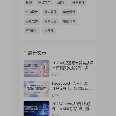
私域
挂机项目
UI设计
娱乐软件
平面设计
办公软件
角色设计
手机软件
电商设计
电脑软件
室内设计
拼多多
最新文章
2026AI短视频带货实战课
△换装换脸换背景｜多品
类案例｜矩阵橱窗运营全
29
套实操教学
Facebook广告入门课：
开户流程｜广告层级结构
｜投放目标数据指标小白
29
全套实操教学
2026Codex从0到1系统
课：→AI帮你写+改+测
+交付→覆盖办公开发设
29