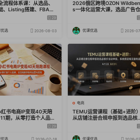
全流程体系课：从选品、
2026俄区跨境OZON Wildberr
、Listing搭建、FBA备
s一体化运营大课，选品广告
像分析
台操作到站内广告全覆盖
售后全覆盖，搭建稳定俄跨境
29
利店铺
课优选
优课优选
2026-08-03
2026-07
作
电商
小红书电商IP变现40天陪
TEMU运营课程（基础+进阶
-11期，从零打造个人品
从店铺注册合规申报到选品核
流程教学账号运营与变现
活动申报，系统搭建稳定盈利
29
铺
课优选
优课优选
2026-07-18
2026-07