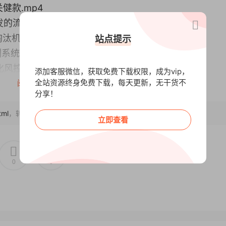
健款.mp4
的流量结构.mp4
汰机制.mp4
站点提示
系统.mp4
化风控引擎.mp4
添加客服微信，获取免费下载权限，成为vip，
全站资源终身免费下载，每天更新，无干货不
利结构.mp4
阅读全文
分享！
多模式矩阵.mp4
制的盈利模型.mp4
tml
，转载请注明出处~~~
立即查看
0
0
.mp4