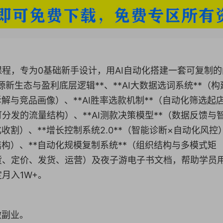
商课程，专为0基础新手设计，用AI自动化搭建一套可复制
源新生态与盈利底层逻辑**、**AI大数据选词系统**（构
拆解与竞品画像）、**AI胜率选款机制**（自动化筛选起
可分发的流量结构）、**AI测款决策模型**（数据反馈与
化收割）、**增长控制系统2.0**（智能诊断×自动化风控
结构）、**自动化规模复制系统**（组织结构与多模式矩
货、定价、发货、运营）及夜子游电子书文档，帮助学员
月入1W+。
做副业。