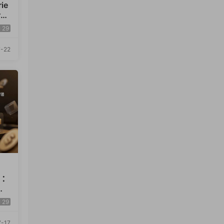
ie
仓储
盈
29
-22
）：
价
店
29
-17