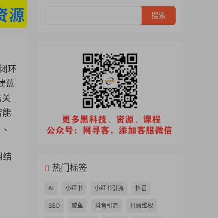
的闭环
建蓝
店关
智能
）、
用结
热门标签
AI
小红书
小红书引流
抖音
SEO
咸鱼
抖音引流
打假维权