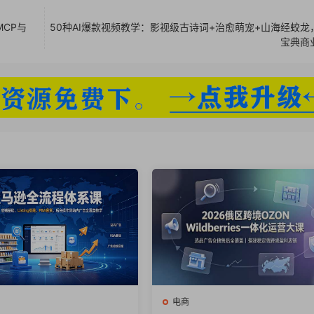
MCP与
50种AI爆款视频教学：影视级古诗词+治愈萌宠+山海经蛟龙
mp4
宝典商
实战手册）.pdf
矿”
电商