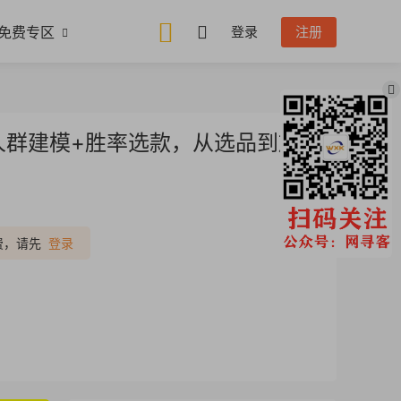
免费专区
登录
注册
+人群建模+胜率选款，从选品到放
推广
费，请先
登录