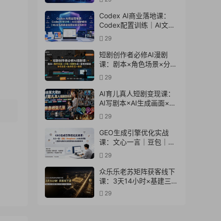
计多场景→解锁高效AI生
产力
Codex AI商业落地课：
Codex配置训练｜AI文案
新媒体｜MJ全品类商业绘
29
图全套实操教程
短剧创作者必修AI漫剧
课：剧本×角色场景×分镜
×视频生成×音视频剪辑×
29
全流程实战×创意短片拆
解
AI育儿真人短剧变现课：
AI写剧本×AI生成画面×零
成本产出×伙伴计划×分成
29
计划×光合计划×商单收徒
GEO生成引擎优化实战
课：文心一言｜豆包｜
DeepSeek｜AI收录抓取
29
｜品牌电商优化全套落地
实操教学
众乐乐老苏矩阵获客线下
课：3天14小时×基建三件
套×风控策略×抖音小红书
29
矩阵×无人直播×GEO