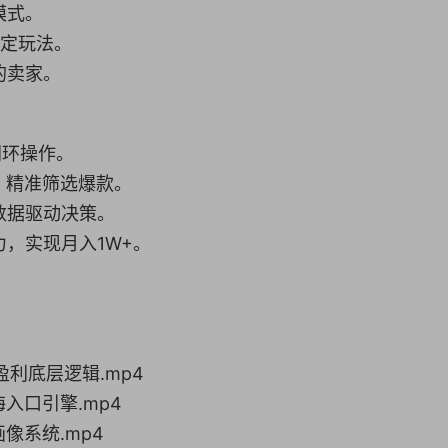
模式。
稳定玩法。
的卖家。
闭环操作。
款，精准筛选爆款。
数据驱动决策。
力，实现月入1W+。
盈利底层逻辑.mp4
入口引擎.mp4
像系统.mp4