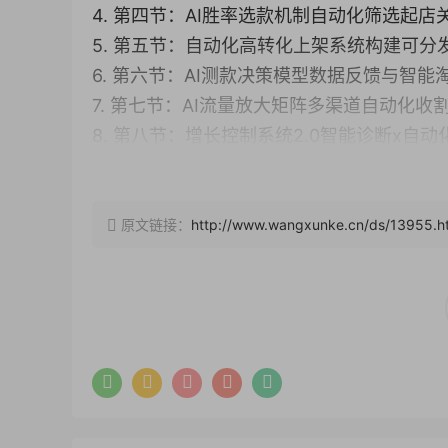
4. 第四节：AI胜率选款机制自动化筛选起店关
5. 第五节：自动化高转化上架系统构建可分发
6. 第六节：AI测款决策模型数据反馈与智能淘
7. 第七节：AI流量放大矩阵多渠道自动化收割
8. 第八节：增长控制系统2.0智能诊断x自动
9. 第九节：AI品牌重塑系统从无货源到垂直盈
10. 第十节：自动化规模复制系统组织结构与
11. 第十一节：AI闭环复盘系统构建可持续复
原文链接：
http://www.wangxunke.cn/ds/13955.h
—
新手淘宝无货源起店
1. 第一课：开店步骤（delogo） _ev.mp4
2. 第二课：市场选择（delogo） _ev.mp4
3. 第三课：选款（delogo） _ev.mp4
4. 第四课：上架以及下单发货（delogo）_ev