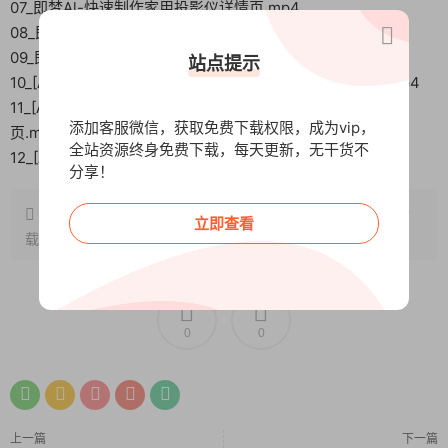
07_即梦Al-快速制作家用投影仪详情页.mp4
08_即梦AI+豆包-快速制作香蕉详情页.mp4
09_即梦Al-快速制作音箱详情页.mp4
站点提示
10_[AIGC+电商实战]Picset+即梦-直出+复刻狗粮洋情页.mp4
11_[AIGC+电商实战]豆包+稿定ai+即梦直出空气炸锅详情
添加客服微信，获取免费下载权限，成为vip，
页.mp4
全站资源终身免费下载，每天更新，无干货不
12_[AIGC+电商实战]即梦+SD-直出洗发水详情页.mp4
分享！
原文链接：
http://www.wangxunke.cn/ds/15285.html
，转
立即查看
载请注明出处~~~
0
0
上一篇
下一篇