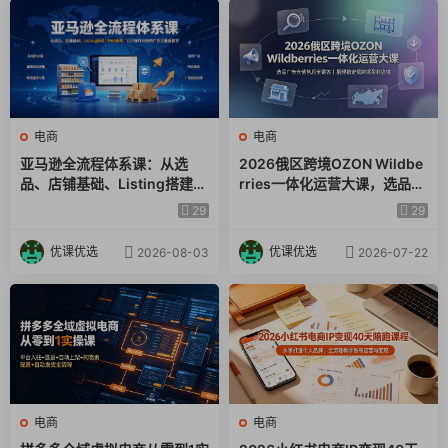
电商
电商
亚马逊全流程体系课：从选
2026俄区跨境OZON Wildbe
品、店铺基础、Listing搭建、
rries一体化运营大课，选品广
FBA备货、后台操作到站内广
告仓储售后全覆盖，搭建稳定
29
29
告全覆盖教学
俄跨境盈利店铺
优课优选
优课优选
2026-08-03
2026-07-22
电商
电商