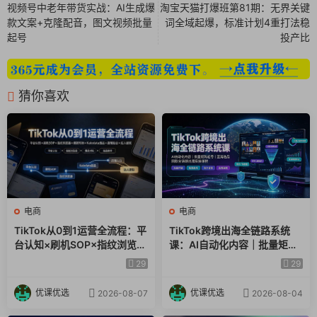
视频号中老年带货实战：AI生成爆
淘宝天猫打爆班第81期：无界关键
款文案+克隆配音，图文视频批量
词全域起爆，标准计划4重打法稳
起号
投产比
猜你喜欢
电商
电商
TikTok从0到1运营全流程：平
TikTok跨境出海全链路系统
台认知×刷机SOP×指纹浏览器
课：AI自动化内容｜批量矩阵
×爆款对标×Kalodata选品×店
起号｜蓝海选品回款全链路出
29
29
铺后台×达人建联
海实操课程
优课优选
优课优选
2026-08-07
2026-08-04