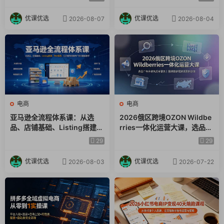
铺后台×达人建联
海实操课程
优课优选
优课优选
2026-08-07
2026-08-04
电商
电商
亚马逊全流程体系课：从选
2026俄区跨境OZON Wildbe
品、店铺基础、Listing搭建、
rries一体化运营大课，选品广
FBA备货、后台操作到站内广
告仓储售后全覆盖，搭建稳定
29
29
告全覆盖教学
俄跨境盈利店铺
优课优选
优课优选
2026-08-03
2026-07-22