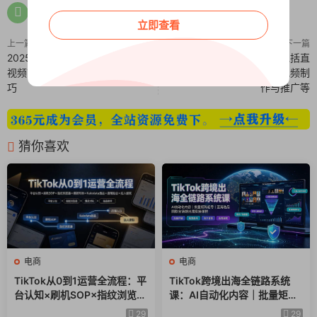
立即查看
上一篇
下一篇
2025TikTok美区达人营销策略，
2025AI+直播运营全流程，包括直
视频带货，直播带货，出海运营技
播运营技巧，AI技术应用，视频制
巧
作与推广等
猜你喜欢
电商
电商
TikTok从0到1运营全流程：平
TikTok跨境出海全链路系统
台认知×刷机SOP×指纹浏览器
课：AI自动化内容｜批量矩阵
×爆款对标×Kalodata选品×店
起号｜蓝海选品回款全链路出
29
29