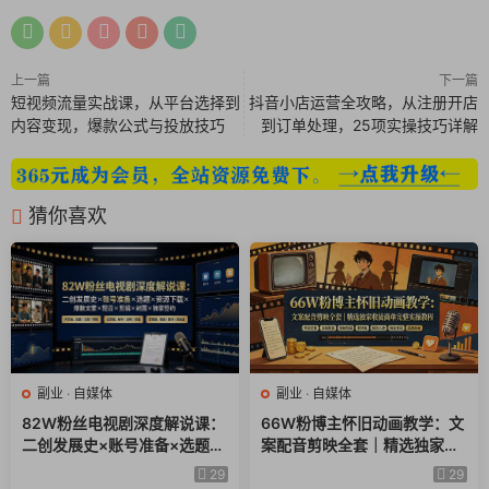
7-007背之前背之后对比图
上一篇
下一篇
8-005红头文件
短视频流量实战课，从平台选择到
抖音小店运营全攻略，从注册开店
内容变现，爆款公式与投放技巧
到订单处理，25项实操技巧详解
9-009学习计划表小日历
猜你喜欢
副业
·
自媒体
副业
·
自媒体
82W粉丝电视剧深度解说课：
66W粉博主怀旧动画教学：文
二创发展史×账号准备×选题×
案配音剪映全套｜精选独家收
资源下载×爆款文案×配音×剪
徒商单完整实操教程
29
29
辑×封面×独家签约