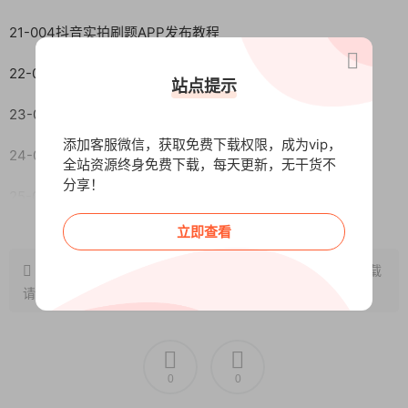
21-004抖音实拍刷题APP发布教程
22-005如何制作刷题APP动画效果
站点提示
23-001闲鱼入门引流
添加客服微信，获取免费下载权限，成为vip，
24-006朋友圈打造入门课程
全站资源终身免费下载，每天更新，无干货不
分享！
25-0074月考试热点及售卖技巧
阅读全文
立即查看
26-0085月考试热点及售卖技巧
原文链接：
http://www.wangxunke.cn/fy/10413.html
，转载
3-003手写体
请注明出处~~~
4-004拼接图
5-008考前密卷封面
0
0
6-006三色笔记