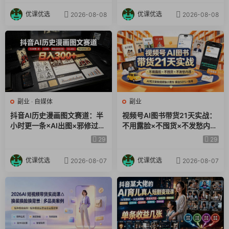
优课优选
优课优选
2026-08-08
2026-08-08
副业
·
自媒体
副业
抖音AI历史漫画图文赛道：半
视频号AI图书带货21天实战：
小时更一条×AI出图×邪修过伙
不用露脸×不囤货×不发愁内
伴计划×日入300+，零成本快
容，AI写文案做视频挂小黄
29
29
速入局
车，佣金50%+爆单
优课优选
优课优选
2026-08-07
2026-08-07