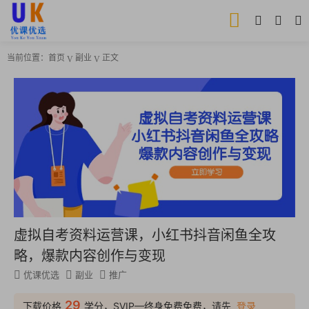
当前位置：
首页
副业
正文
虚拟自考资料运营课，小红书抖音闲鱼全攻
略，爆款内容创作与变现
优课优选
副业
推广
29
下载价格
学分，SVIP—终身免费免费，请先
登录