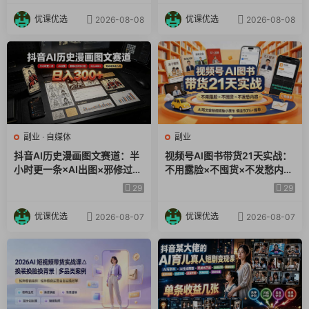
优课优选
优课优选
2026-08-08
2026-08-08
副业
·
自媒体
副业
抖音AI历史漫画图文赛道：半
视频号AI图书带货21天实战：
小时更一条×AI出图×邪修过伙
不用露脸×不囤货×不发愁内
伴计划×日入300+，零成本快
容，AI写文案做视频挂小黄
29
29
速入局
车，佣金50%+爆单
优课优选
优课优选
2026-08-07
2026-08-07