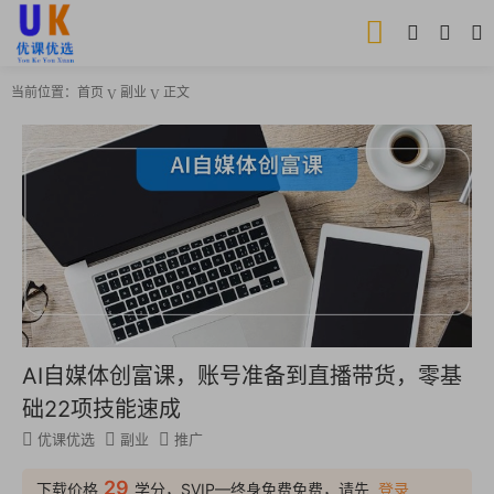
当前位置：
首页
副业
正文
AI自媒体创富课，账号准备到直播带货，零基
础22项技能速成
优课优选
副业
推广
29
下载价格
学分，SVIP—终身免费免费，请先
登录