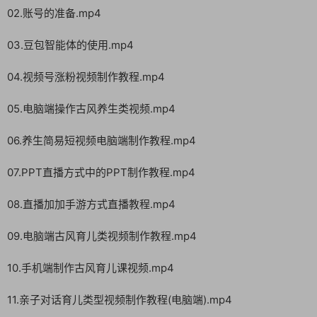
02.账号的准备.mp4
03.豆包智能体的使用.mp4
04.视频号涨粉视频制作教程.mp4
05.电脑端操作古风养生类视频.mp4
06.养生简易短视频电脑端制作教程.mp4
07.PPT直播方式中的PPT制作教程.mp4
08.直播加加手游方式直播教程.mp4
09.电脑端古风育儿类视频制作教程.mp4
10.手机端制作古风育儿课视频.mp4
11.亲子对话育儿类型视频制作教程(电脑端).mp4