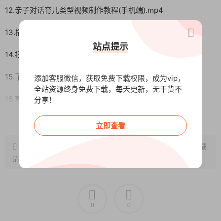
12.亲子对话育儿类型视频制作教程(手机端).mp4
13.插画式讲学习方法短视频制作(电脑端).mp4
站点提示
14.插画式讲学习方法短视频制作(手机端).mp4
15.了解直播带货方式.mp4
添加客服微信，获取免费下载权限，成为vip，
全站资源终身免费下载，每天更新，无干货不
16.直播前的准备.mp4
分享！
阅读全文
17.直播设备的选择和使用.mp4
立即查看
18.直播中的视频的制作.mp4
原文链接：
http://www.wangxunke.cn/fy/10514.html
，转载
请注明出处~~~
19.文字贴图制作.mp4
20.图片抠图教程.mp4
0
0
21.OBS抠绿和高清输出使用教程.mp4