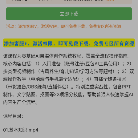
立即下载
活动：添加客服V，激活权限，即可免费下载，免费专区所有资源
该课程为零基础AI自媒体创作系统教程，覆盖全流程操作指南。
核心内容包括：1）入门准备（账号注册/豆包AI工具使用）；2）
多类型视频制作（古风养生/育儿知识/学习方法等题材）；3）双
端操作教学（电脑端与手机端全适配）；4）直播全链条技术
（带货准备/OBS绿幕/直播伴侣）。特别注重实战性，包含PPT
制作、文字贴图、抠图等22项细分技能，帮助普通人快速掌握AI
内容生产全流程。
课程目录：
01.基本知识.mp4