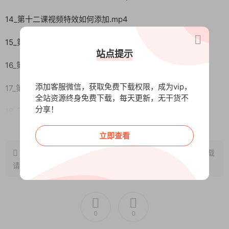
14_第十二课视频特效如何添加.mp4
15_第十三课视频滤镜如何添加.mp4
站点提示
16_第十四课视频蒙版如何添加.mp4
添加客服微信，获取免费下载权限，成为vip，
17_第十五课视频关键帧如何添加.mp4
全站资源终身免费下载，每天更新，无干货不
分享！
18_第十六课短剧硬插广告简单版.mp4
阅读全文
19_第十七课短剧硬插广告简单版2.mp4
立即查看
原文链接：
http://www.wangxunke.cn/fy/10952.html
，转载
20_第十八课短剧硬插广告复杂版3.mp4
请注明出处~~~
21_第十九课日销34万营业额小王剪辑法.mp4
22_第二十课大瑞导师剪辑教程.mp4
0
0
23_第二十一课董事长类型剧情剪辑.mp4