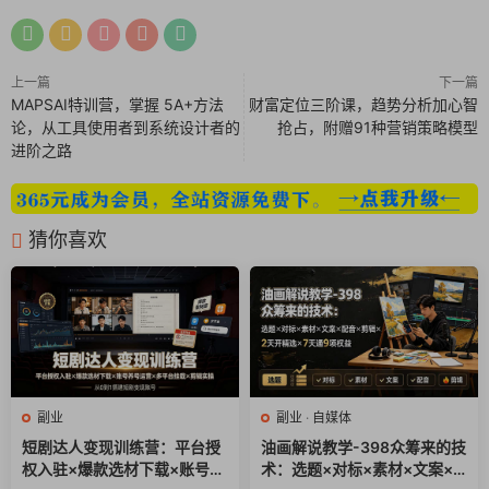
24_第二十二课剧情换品剪辑.mp4
上一篇
下一篇
25_第二十三课用原创二次创作剪辑教程.mp4
MAPSAI特训营，掌握 5A+方法
财富定位三阶课，趋势分析加心智
论，从工具使用者到系统设计者的
抢占，附赠91种营销策略模型
26_口播和数字人的文案改写.mp4
进阶之路
27_真人口播录制.mp4
猜你喜欢
28_第二十四课口播剪辑教程.mp4
29_数字人成片.mp4
30_第二十五课数字人口播剪辑.mp4
31_第二十六课小短剧拍摄救程.mp4
副业
副业
·
自媒体
32_第二十七课家庭小短剧剪辑.mp4
短剧达人变现训练营：平台授
油画解说教学-398众筹来的技
权入驻×爆款选材下载×账号养
术：选题×对标×素材×文案×
33_第二十八节课书单剪辑.mp4