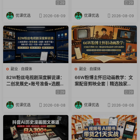
号运营×多平台挂载×剪辑实操
配音×剪辑×2天开精选×7天通
29
29
×违规处理全流程
9项权益
34_选品思路定位账号.mp4
优课优选
优课优选
2026-08-09
2026-08-09
35_第二十九课如何跟爆品快速拿到样品.mp4
36_第三十课产品话术注意事项.mp4
37_第三十一课如何发作品.mp4
38第三十二课如何发作品2.mp4
副业
·
自媒体
副业
·
自媒体
82W粉丝电视剧深度解说课：
66W粉博主怀旧动画教学：文
39第三十三课开播设置.mp4
二创发展史×账号准备×选题×
案配音剪映全套｜精选独家收
资源下载×爆款文案×配音×剪
徒商单完整实操教程
29
29
辑×封面×独家签约
40第三十四课开播心态.mp4
优课优选
优课优选
2026-08-08
2026-08-08
41第三十五课直播中如何发视频.mp4
42第三十六课直播间透明文字.mp4
43第二十七课正方形转场教程.mp4