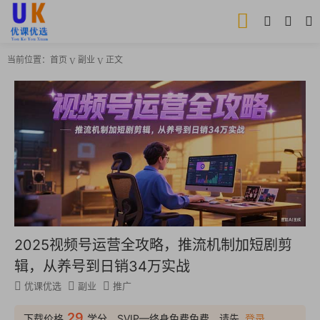
当前位置：
首页
副业
正文
2025视频号运营全攻略，推流机制加短剧剪
辑，从养号到日销34万实战
优课优选
副业
推广
29
下载价格
学分，SVIP—终身免费免费，请先
登录