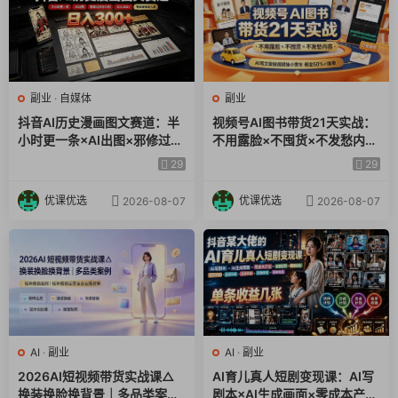
副业
·
自媒体
副业
抖音AI历史漫画图文赛道：半
视频号AI图书带货21天实战：
小时更一条×AI出图×邪修过伙
不用露脸×不囤货×不发愁内
伴计划×日入300+，零成本快
容，AI写文案做视频挂小黄
29
29
速入局
车，佣金50%+爆单
优课优选
优课优选
2026-08-07
2026-08-07
AI
·
副业
AI
·
副业
2026AI短视频带货实战课△
AI育儿真人短剧变现课：AI写
换装换脸换背景｜多品类案例
剧本×AI生成画面×零成本产出