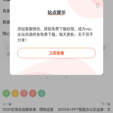
盲盒主播话术4 mp4
站点提示
数据机制 mp4
添加客服微信，获取免费下载权限，成为vip，
随心推灵活运用 ,mp4
全站资源终身免费下载，每天更新，无干货不
分享！
原文链接：
http://www.wangxunke.cn/fy/12419.html
，转载
立即查看
请注明出处~~~
0
0
上一篇
下一篇
2025实体店自媒体课：团购运营
2025AI+PPT智能办公实战课：文