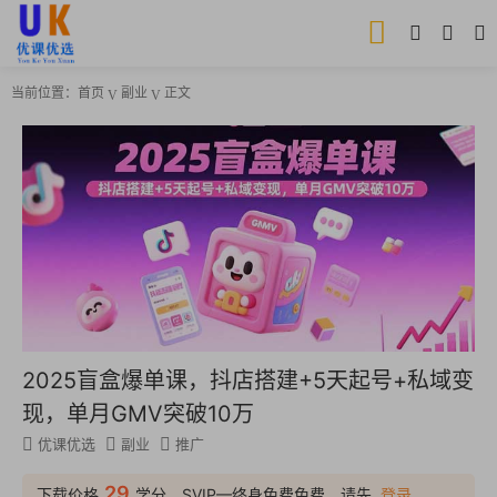
当前位置：
首页
副业
正文
2025盲盒爆单课，抖店搭建+5天起号+私域变
现，单月GMV突破10万
优课优选
副业
推广
29
下载价格
学分，SVIP—终身免费免费，请先
登录