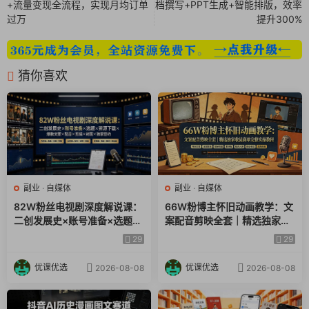
+流量变现全流程，实现月均订单
档撰写+PPT生成+智能排版，效率
过万
提升300%
猜你喜欢
副业
·
自媒体
副业
·
自媒体
82W粉丝电视剧深度解说课：
66W粉博主怀旧动画教学：文
二创发展史×账号准备×选题×
案配音剪映全套｜精选独家收
资源下载×爆款文案×配音×剪
徒商单完整实操教程
29
29
辑×封面×独家签约
优课优选
优课优选
2026-08-08
2026-08-08