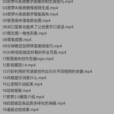
02即梦AI系统教学图像控制生成技巧.mp4
03即梦AI系统救程视频生成.mp4
04即梦AI系统救学智能画布.mp4
05智慧画布落笔即出图.mp4
06对口型新功能来了让创意开口说话.mp4
07图生图一角色形象.mp4
08落笔成图.mp4
09分钟教您玩转转首尾帧技巧.mp4
1030秒轻松搞定好看的毕业写真.mp4
11智慧画布创作百遍logo.mp4
12影视模型1.4.mp4
13巧妙利用好咒语是创作出与众不同视频的关键.mp4
14风格提示词是什么.mp4
15让老照片动起来.mp4
16动效画板.mp4
17即梦2.0模型介绍.mp4
18四部搞定高品质多样化的海报.mp4
19漫画合拍效果.mp4