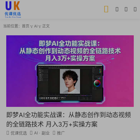
当前位置：
首页
AI
正文
即梦AI全功能实战课：从静态创作到动态视频
的全链路技术 月入3万+实操方案
优课优选
AI
·
副业
推广