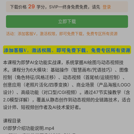
29
下载价格
学分，SVIP—终身免费免费，请先
登录
立即下载
活动：添加客服V，激活权限，即可免费下载，免费专区所有资源
本课程为即梦AI全功能实战课，系统掌握AI绘图与动态视频技
术。课程分为6大模块：基础操作（智慧画布/咒语技巧）、图像
控制（角色特征/风格迁移）、动态视频（首尾帧/运镜控制）、
创意应用（老照片活化/四季变换）、商业场景（产品海报/LOGO
设计）、高级功能（对口型/CGI视频）。通过47节实操教学（含
2.0模型详解），覆盖从静态创作到动态视频的全链路技术，适合
设计师、短视频创作者及AI技术爱好者。
课程目录
01即梦介绍功能说明.mp4