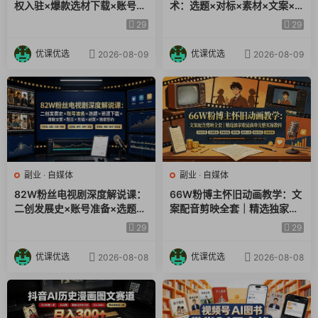
权入驻×爆款选材下载×账号养
术：选题×对标×素材×文案×
号运营×多平台挂载×剪辑实操
配音×剪辑×2天开精选×7天通
29
29
9.视频制作完整步骤详解.mp4.mp4
×违规处理全流程
9项权益
优课优选
优课优选
2026-08-09
2026-08-09
10.视频制作完整步骤下.mp4.mp4
11.实操案例(北京).mp4.mp4
12.实操案例(哈尔滨).mp4.mp4
副业
·
自媒体
副业
·
自媒体
82W粉丝电视剧深度解说课：
66W粉博主怀旧动画教学：文
二创发展史×账号准备×选题×
案配音剪映全套｜精选独家收
资源下载×爆款文案×配音×剪
徒商单完整实操教程
29
29
辑×封面×独家签约
优课优选
优课优选
2026-08-08
2026-08-08