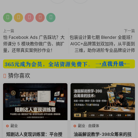
旅游景点门票大家也都知道，基本上客单价都在几百上千，所以
如果直播很容易就能达到很高的销售额
课程内容：
上一篇
下一篇
怕 Facebook Ads 广告踩坑？大
包装设计第七期 Blender 全能班！
1.旅游带券课程导读.mp4.mp4
师课分 5 模块教你做广告、搞扩
AIGC+品牌策划双加持，从平面到
量，还带真实案例抄作业！
三维，助你进阶专业品牌设计师
2.旅游带券账号搭建.mp4.mp4
3.如何快速涨到1千粉.mp4.mp4
猜你喜欢
4.团购券入口.mp4.mp4
5.旅游带券对标账号.mp4.mp4
6.流量与账号运营.mp4.mp4
7.拍摄和获取素材.mp4.mp4
副业
副业
·
自媒体
短剧达人变现训练营：平台授
油画解说教学-398众筹来的技
8.利用Al生成解说文案.mp4.mp4