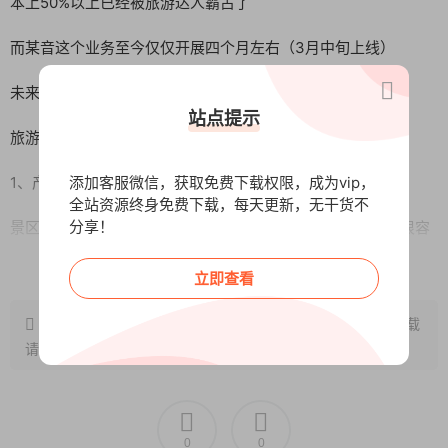
本上50%以上已经被旅游达人霸占了
而某音这个业务至今仅仅开展四个月左右（3月中旬上线）
未来有着巨大的增长空间
站点提示
旅游带券达人有什么优势？
添加客服微信，获取免费下载权限，成为vip，
1、产品自带流量
全站资源终身免费下载，每天更新，无干货不
分享！
景区嘛，要么风景优美，要么就是好玩，所以旅游类的产品很容
易火起来
阅读全文
立即查看
2、入门门槛低
原文链接：
http://www.wangxunke.cn/fy/14925.html
，转载
旅游带券达人是团购达人的一个分支，不需要粉丝量，不需要保
请注明出处~~~
证金，直接开通就可以带券
3、客单价/GMV极高
0
0