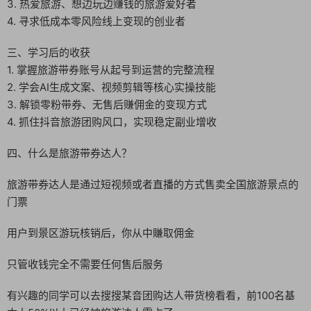
3. 热爱旅游、想边玩边赚钱的旅游爱好者
4. 寻求低成本零风险线上变现的创业者
三、学习后的收获
1. 掌握旅游带券账号从起号到运营的完整流程
2. 学会AI生成文案、视频剪辑等核心实操技能
3. 解锁零粉带券、无售后赚佣金的变现方式
4. 抓住抖音旅游团购风口，实现稳定副业增收
四、什么是旅游带券达人？
旅游带券达人是通过短视频或者直播的方式售卖全国旅游景点的
门票
用户到景区游玩核销后，你从中賺取佣金
只管收钱完全不需要任何售后服务
有兴趣的同学可以去搜搜某音团购达人带货榜看看，前100名基