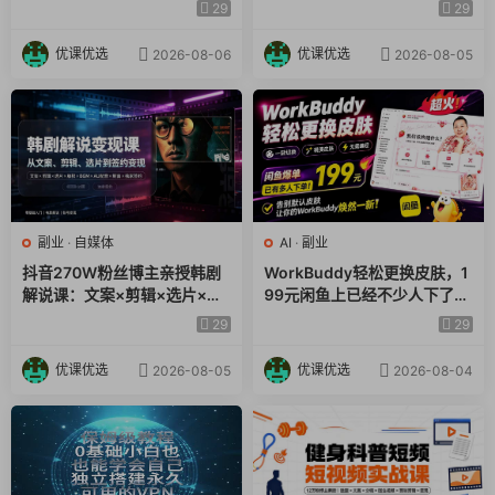
｜矩阵橱窗运营全套实操教学
×伙伴计划×分成计划×光合计
29
29
划×商单收徒
优课优选
优课优选
2026-08-06
2026-08-05
副业
·
自媒体
AI
·
副业
抖音270W粉丝博主亲授韩剧
WorkBuddy轻松更换皮肤，1
解说课：文案×剪辑×选片×版
99元闲鱼上已经不少人下了
权×BGM×AU配音×封面×独家
单！情绪价值拉满，WorkBud
29
29
签约，零基础到变现
dy Theme Manager
优课优选
优课优选
2026-08-05
2026-08-04