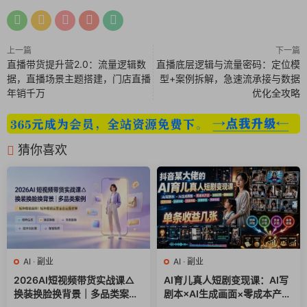
250430-6 ev(1).mp4
上一篇
下一篇
直播带货提升营2.0：流量逻辑数
直播底层逻辑与流量密码：定位模
据，直播场景主题搭建，门店直播
型+案例拆解，急速流承接与数据
年销千万
优化全攻略
猜你喜欢
AI
·
副业
AI
·
副业
2026AI短视频带货实战课△
AI育儿真人短剧变现课：AI写
换装换脸换背景｜多品类案例
剧本×AI生成画面×零成本产出