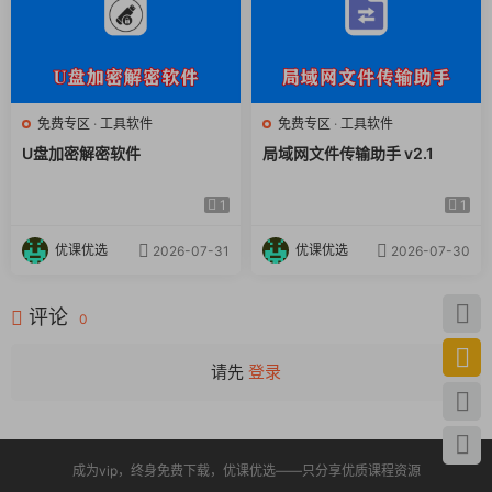
8. 全平台通吃
原生支持Windows、macOS和Linux三大操作系统，而且配置同
免费专区
·
工具软件
免费专区
·
工具软件
步起来也很方便，换台电脑也能无缝衔接。
U盘加密解密软件
局域网文件传输助手 v2.1
1
1
优课优选
优课优选
2026-07-31
2026-07-30
评论
0
请先
登录
成为vip，终身免费下载，优课优选——只分享优质课程资源