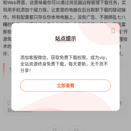
和Web界面，这意味着你可以通过浏览器远程管理下载任务，实
现用手机添加个磁力链，让家里的电脑在后台默默下载的联动操
作。所有配置都只存在你本地电脑上，没有广告、不捆绑乱七八
糟的软件、也不偷偷收集你的数据，非常尊重用户隐私。跟迅雷
那些商业下载器动不动就限速或者弹广告比起来，Qaria2靠着“开
站点提示
源免费、支持的协议全、占电脑资源少”这些优点，成了很多懂技
术的用户和注重隐私朋友的心头好，特别适合开发者下代码仓
库、影音爱好者找高清资源、学生批量下载学习资料这些场景。
添加客服微信，获取免费下载权限，成为vip，
全站资源终身免费下载，每天更新，无干货不
它有哪些拿手好戏？
分享！
阅读全文
立即查看
下面咱们详细说说它的功能特色：
1. 不挑食，啥都能下
原文链接：
http://www.wangxunke.cn/rjzq/14097.html
，转
载请注明出处~~~
HTTP、FTP、BT种子、磁力链接全兼容，基本上一个工具就能
搞定你所有的下载需求，不用来回切换不同的软件。