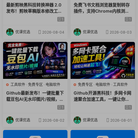
最新剪映黑科技转换神器 2.0
免费飞书文档浏览器复制转存
发布！剪映草稿版本修改工具
插件，支持Chrome内核浏览
5. 远程操控，随时随地
，一键解决剪映草稿不兼容烦
器，无需登录账号（插件+安
1
1
恼，完全免费
装使用教程）
优课优选
优课优选
内置了Web界面和RPC服务，让你可以用手机或者平板电脑远程
2026-08-04
2026-08-03
添加和管理下载任务，非常方便。
6. 任务管理，样样精通
能实时监控进度，随时暂停或恢复下载，给任务重命名，还能进
行批量操作，管理起来井井有条。
工具软件
·
免费专区
·
电脑软件
免费专区
·
电脑软件
·
工具软件
Github最新发布！一键批量下
Github开源黑科技！多网卡网
7. 干净免费，源码可见
载豆包AI无水印图片/视频，简
速聚合加速工具，一键让你的
单易用，自动解析提示词，do
电脑网速起飞，这感觉也太爽
1
1
ubao-downloader
了HypoMux
完全开源免费，没有广告弹窗，没有偷偷运行的后台进程，也不
优课优选
优课优选
2026-08-02
2026-08-01
收集你的隐私数据。代码都是公开的，懂行的朋友甚至可以自己
审计。