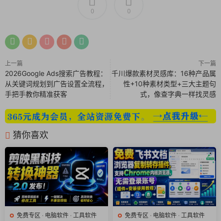
0
0
2. 速度飞起的引擎
核心基于Aria2，采用多线程分段下载技术，能把你家的网络带宽
充分利用起来，实现极速下载。
上一篇
下一篇
2026Google Ads搜索广告教程：
千川爆款素材灵感库：16种产品属
从关键词规划到广告设置全流程，
性+10种素材类型+三大主题句
3. 有界面，零门槛
手把手教你精准获客
式，像查字典一样找灵感
提供了完整的图形化界面，再也不用去写那些复杂的配置文件
了。安装完直接就能用，而且还是中文界面，对国内用户特别友
猜你喜欢
好。
4. 流量管家，收放自如
支持给所有任务统一限速，也可以单独控制某个任务的下载上传
速度，这样下载的时候就不会把整个网络都卡住，影响你干别
免费专区
·
电脑软件
·
工具软件
免费专区
·
电脑软件
·
工具软件
的。