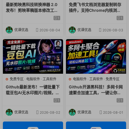
界面简单
：采用步骤向导界面，跟着提示点“下一步”
最新剪映黑科技转换神器 2.0
免费飞书文档浏览器复制转存
就能完成扫描和分析，无需专业知识。
发布！剪映草稿版本修改工具
插件，支持Chrome内核浏览
绿色便携
：此版本为
中文便携版
，可以放在U盘里，
，一键解决剪映草稿不兼容烦
器，无需登录账号（插件+安
1
1
恼，完全免费
装使用教程）
无需在目标电脑上安装
，直接运行即可扫描，非常方
便且隐蔽。
优课优选
优课优选
2026-08-04
2026-08-03
【特别适合谁用？】
家庭监护者（如父母）
：希望在不引起孩子反感的情况
下，合理了解其上网行为，进行引导和保护。
企业管理者与IT部门
：用于内部合规检查或事件调查，了
免费专区
·
电脑软件
·
工具软件
电脑软件
·
工具软件
·
免费专区
解公司设备上的非工作网络使用情况。
Github最新发布！一键批量下
Github开源黑科技！多网卡网
数字取证初学者或相关从业人员
：需要一款操作简单、功
载豆包AI无水印图片/视频，简
速聚合加速工具，一键让你的
能强大的工具进行初步的网络行为证据收集。
单易用，自动解析提示词，do
电脑网速起飞，这感觉也太爽
1
1
ubao-downloader
了HypoMux
忘记密码的普通用户
：急需找回某个保存在浏览器里却忘
了密码的网站账号。
优课优选
优课优选
2026-08-02
2026-08-01
【你需要了解的几个点】