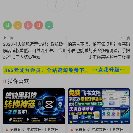
账号与密码
：找回保存在浏览器里的网站登录密码。
0
0
聊天与社交记录
：分析
社交网络
（如Facebook、
Twitter等）网页版的聊天、消息痕迹。
观看与使用记录
：查看
YouTube视频观看历史
、
谷歌
翻译
等网站的使用记录。
书签与下载
：恢复丢失的书签和已清除的下载文件列
上一篇
下一篇
2026抖店新规运营实战：系统破
怕语言不通、怕不懂规则？零基础
表。
解店铺权重低、自然流不进、千川
小白也能做的美客多跨境课，手把
自动填充的表单数据
：如曾输入过的姓名、地址、电
投不动三大核心难题
手带你美客多开店稳赚
话等信息。
支持所有主流浏览器
：兼容
Chrome、Edge、Firefox、
猜你喜欢
Opera、Internet Explorer
等，无论电脑上装了多少个浏
览器，它都能一并扫描分析。
数据整理与导出报告
：扫描结果不是杂乱无章的。你可以
按时间、网站类型、访问频率进行筛选和排序
。更重要的
是，可以将分析结果
导出为Excel表格、HTML或PDF报
告
，方便查看、存档或提交。
操作向导化，便携即用
：
免费专区
·
电脑软件
·
工具软件
免费专区
·
电脑软件
·
工具软件