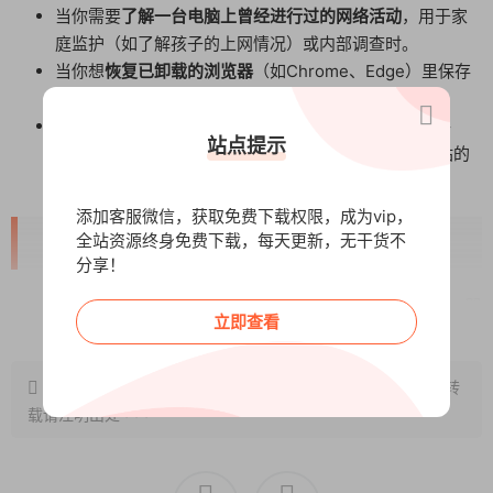
当你需要
了解一台电脑上曾经进行过的网络活动
，用于家
庭监护（如了解孩子的上网情况）或内部调查时。
当你想
恢复已卸载的浏览器
（如Chrome、Edge）里保存
的书签、下载记录等数据时。
当进行简单的
数字取证
，需要分析某用户使用社交软件
站点提示
（如微信网页版）、观看YouTube视频或使用翻译网站的
历史记录时。
添加客服微信，获取免费下载权限，成为vip，
【核心功能与亮点】
全站资源终身免费下载，每天更新，无干货不
分享！
穿透“无痕模式”，恢复已删除记录
：这是它的核心能力。即
阅读全文
立即查看
使对方使用了浏览器的
无痕/隐私模式
，或者手动
清空了所
有历史记录
，甚至
卸载了浏览器软件
，它也能通过深度扫
原文链接：
描硬盘，
http://www.wangxunke.cn/rjzq/14149.html
找回残留的浏览历史、搜索关键词、访问过的网
，转
载请注明出处~~~
站
等数据。
全面恢复浏览器数据
：不仅仅是浏览记录。它可以尝试恢
复和提取：