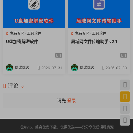
工具定位
：它主要是一款
恢复与监控工具
，功能强大。请
务必在合法、合规且符合道德的前提下使用，例如用于监
护未成年人或调查自己拥有的设备。
免费专区
·
工具软件
免费专区
·
工具软件
技术原理
：它通过扫描硬盘上浏览器缓存、日志文件等
数
U盘加密解密软件
局域网文件传输助手 v2.1
据残留
来恢复信息，并非实时监控。因此，如果硬盘被多
次覆写或进行过专业级擦除，可能无法恢复。
1
1
隐私提醒
：此工具能力强大，涉及高度隐私。使用时应充
优课优选
优课优选
分了解相关法律法规，尊重他人隐私权。
2026-07-31
2026-07-30
评论
0
请先
登录
成为vip，终身免费下载，优课优选——只分享优质课程资源