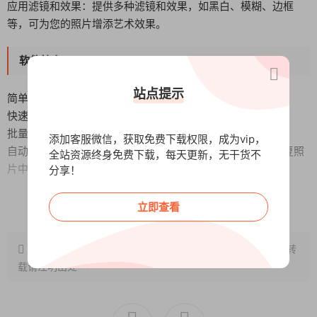
应用滤镜和效果：提供多种滤镜和效果，如黑白、模糊、边框
等，可为您的照片增添艺术效果。
软件特点
站点提示
简单易用：软件界面直观友好，操作简单方便。
快速处理：软件能够高效地处理照片，节省您的时间。
批量处理：软件支持同时处理多张照片，提高工作效率。
添加客服微信，获取免费下载权限，成为vip，
自动优化：软件具有多种智能优化算法，能够自动检测和修复照
全站资源终身免费下载，每天更新，无干货不
片中的问题。
分享！
此版特点
阅读全文
立即查看
by jason_jiang
原文链接：
http://www.wangxunke.cn/rjzq/14375.html
，转
基于Ashampoo Photo Optimizer Pro 26原版制作，安装包体积
载请注明出处~~~
不到原版的一半
模仿原版安装方式，去除示例图片、多余语言（只留英文和简
中）