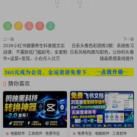
屏蔽联网验证和推送广告
0
0
安装后自动变成注册版
此软件只支持64位系统，需要安装Visual C++ 2015-2022
Redistributable (x64)
（https://aka.ms/vs/17/release/vc_redist.x64.exe）
上一篇
下一篇
2026小红书健康养生科普图文实
日系头像色彩团练2期：系统练习
战课：不露脸低门槛起号，全套制
日系风格构图与配色，让你的头像
作+运营+变现，小白月入过万
插画质感直线提升
猜你喜欢
电脑软件
·
工具软件
·
免费专区
免费专区
·
电脑软件
·
工具软件