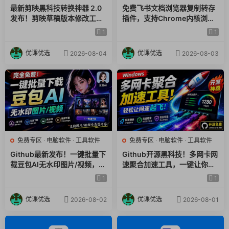
最新剪映黑科技转换神器 2.0
免费飞书文档浏览器复制转存
发布！剪映草稿版本修改工具
插件，支持Chrome内核浏览
，一键解决剪映草稿不兼容烦
器，无需登录账号（插件+安
1
1
恼，完全免费
装使用教程）
优课优选
优课优选
2026-08-04
2026-08-03
免费专区
·
电脑软件
·
工具软件
免费专区
·
电脑软件
·
工具软件
Github最新发布！一键批量下
Github开源黑科技！多网卡网
载豆包AI无水印图片/视频，简
速聚合加速工具，一键让你的
单易用，自动解析提示词，do
电脑网速起飞，这感觉也太爽
1
1
ubao-downloader
了HypoMux
优课优选
优课优选
2026-08-02
2026-08-01