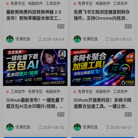
免费专区
·
电脑软件
·
工具软件
免费专区
·
电脑软件
·
工具软件
Speex 转换 MP3, Speex 转换 Opus, Speex 转换 Vorbis,
最新剪映黑科技转换神器 2.0
免费飞书文档浏览器复制转存
16、WMA 转换 AAC, WMA 转换 AC3, WMA 转换 MP2,WMA 转
发布！剪映草稿版本修改工具
插件，支持Chrome内核浏览
换 MP3, WMV 转换 Opus, WMA 转换 Vorbis,
，一键解决剪映草稿不兼容烦
器，无需登录账号（插件+安
1
1
17、WAV 转换 AAC, WAV 转换 AC3, WAV 转换 MP2, WAV 转换
恼，完全免费
装使用教程）
MP3, WAV 转换 Opus, WAV 转换 Vorbis,
优课优选
优课优选
2026-08-04
2026-08-03
18、WebM 转换 AVI, WebM 转换 MP4, WebM 转换 MKV,
WebM 转换 MOV, WebM 转换 OGM
总结：
XMedia Recode是一款简单易用且功能全面的视频格式转换工
工具软件
·
免费专区
·
电脑软件
免费专区
·
电脑软件
·
工具软件
具。无论是视频转换、音频提取，还是字幕处理，它都能轻松应
Github最新发布！一键批量下
Github开源黑科技！多网卡网
对。如果你需要一个免费的、易上手的工具来处理各种格式的视
载豆包AI无水印图片/视频，简
速聚合加速工具，一键让你的
频文件，XMedia Recode无疑是一个不错的选择。
单易用，自动解析提示词，do
电脑网速起飞，这感觉也太爽
1
1
ubao-downloader
了HypoMux
优课优选
优课优选
2026-08-02
2026-08-01