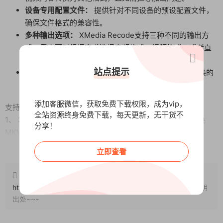
设备专用配置文件：
提供针对不同设备的预设配置文件，
确保文件格式的兼容性。
多种输出选项：
XMedia Recode支持三种不同的输出方
式，用户可以根据需求选择音频格式、视频格式，或者直
接提取视频中的音频。
站点提示
视频剪辑功能：
提供简单的视频剪辑工具，让你在转换的
同时可以进行基本的剪辑操作。
添加客服微信，获取免费下载权限，成为vip，
支持转换的格式类型：
全站资源终身免费下载，每天更新，无干货不
1、 3GP 转换 AVI, 3GP 转换 FLV, 3GP 转换 MP4, 3GP 转换
分享！
MKV, 3GP 转换 MOV, 3GP 转换 WebM,
2、 AAC 转换 AC3, AAC 转换 Flac, AAC 转换 MP3, AAC 转换
阅读全文
立即查看
Opus, AAC 转换 Vorbis, AAC 转换 WAV,
3、 AC3 转换 AAC, AC3 转换 MP3, AC3 转换 Flac, AC3 转换
原文链接：
Opus, AC3 转换 Vorbis, AC3 转换 WAV,
http://www.wangxunke.cn/rjzq/dnrj/13221.html
，转载请注明
4、 ASF 转换 3GP, ASF 转换 FLV, ASF 转换 MP4, ASF 转换
出处~~~
MKV, ASF 转换 OGM, ASF 转换 WebM,
5、 AVI 转换 3GP, AVI 转换 FLV, AVI 转换 MP4, AVI 转换 MKV,