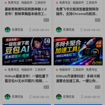
安全可靠，不会插入恶意代码或病毒，用户可以放心使用。
免费专区
·
电脑软件
·
工具软件
免费专区
·
电脑软件
·
工具软件
广泛兼容性：该软件与许多 Android 设备和应用程序高度兼容，
最新剪映黑科技转换神器 2.0
免费飞书文档浏览器复制转存
发布！剪映草稿版本修改工具
插件，支持Chrome内核浏览
无论是老旧版本的 Android 系统还是最新的操作系统，无论应用
，一键解决剪映草稿不兼容烦
器，无需登录账号（插件+安
1
1
来自哪个应用商店，Lucky Patcher 都能进行修改和管理。
恼，完全免费
装使用教程）
优课优选
优课优选
2026-08-04
2026-08-03
无论你是想移除烦人的广告、解锁应用中的付费功能，还是管理
设备上的应用程序，Lucky Patcher 都能为你提供强大的支持和
便利，是安卓用户不可或缺的利器
免费专区
·
电脑软件
·
工具软件
电脑软件
·
工具软件
·
免费专区
Github最新发布！一键批量下
Github开源黑科技！多网卡网
载豆包AI无水印图片/视频，简
速聚合加速工具，一键让你的
单易用，自动解析提示词，do
电脑网速起飞，这感觉也太爽
1
1
ubao-downloader
了HypoMux
优课优选
优课优选
2026-08-02
2026-08-01