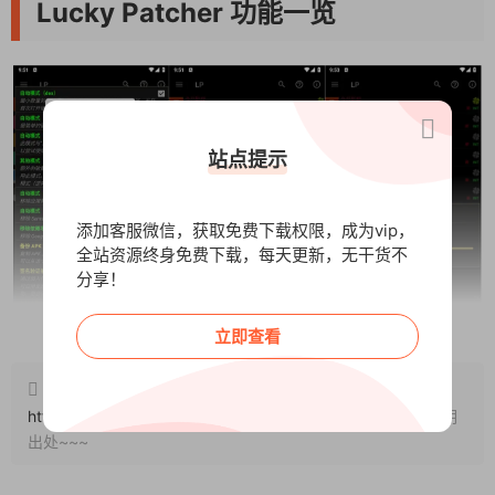
Lucky Patcher 功能一览
站点提示
添加客服微信，获取免费下载权限，成为vip，
全站资源终身免费下载，每天更新，无干货不
分享！
阅读全文
立即查看
原文链接：
http://www.wangxunke.cn/rjzq/gjrj/10182.html
，转载请注明
应用程序广告移除：
Lucky Patcher 可以移除应用程序中的广
出处~~~
告、强制许可和无用权限，给你更纯净的应用体验。
多种破解方式可选：
包括授权验证程序切换修复、缓存授权修