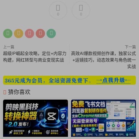
复、响应代码验证修复及响应代码替换，让你灵活选择最合适的
破解方法。
0
0
应用程序修改与解锁：
通过 Lucky Patcher，你可以修改应用程
序，解锁高级功能，甚至删除验证许可，轻松获得应用中的付费
内容和更多权限。
应用程序捕获与备份：
该工具还可以捕获设备上已安装的应用程
上一篇
下一篇
序，并将其备份为APK文件，非常适合在其他设备上安装或保留
超级IP崛起全攻略，定位+内容力
高效AI爆款视频创作课，独家公式
构建，网红转型与商业变现实战
+运镜技巧，动态效果与角色统一
旧版本的应用。
实战
全面的软件管理：
Lucky Patcher 提供对已安装应用的全面管理
功能，包括查看应用信息、卸载不需要的应用、清除缓存和数据
等，操作便捷。
猜你喜欢
修改应用程序权限：
你可以使用 Lucky Patcher 修改应用权限设
置，禁用不必要的权限，提高应用的隐私保护和安全性。
Lucky Patcher 的特点
安全可靠：虽然功能强大，但 Lucky Patcher 在使用过程中保持